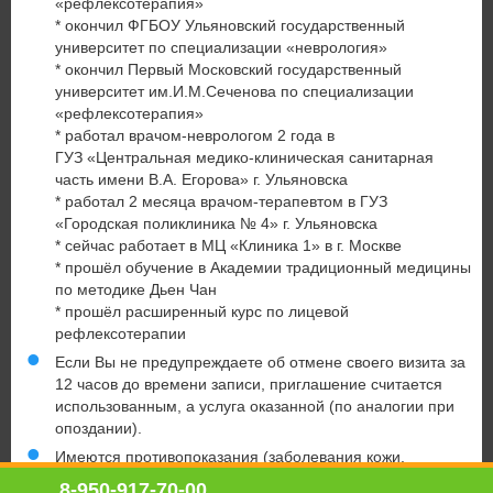
«рефлексотерапия»
* окончил ФГБОУ Ульяновский государственный
университет по специализации «неврология»
* окончил Первый Московский государственный
университет им.И.М.Сеченова по специализации
«рефлексотерапия»
* работал врачом-неврологом 2 года в
ГУЗ «Центральная медико-клиническая санитарная
часть имени В.А. Егорова» г. Ульяновска
* работал 2 месяца врачом-терапевтом в ГУЗ
«Городская поликлиника № 4» г. Ульяновска
* сейчас работает в МЦ «Клиника 1» в г. Москве
* прошёл обучение в Академии традиционный медицины
по методике Дьен Чан
* прошёл расширенный курс по лицевой
рефлексотерапии
Если Вы не предупреждаете об отмене своего визита за
12 часов до времени записи, приглашение считается
использованным, а услуга оказанной (по аналогии при
опоздании).
Имеются противопоказания (заболевания кожи,
онкозаболевания, аллергия, беременность).
8-950-917-70-00