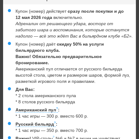
Купон (номер) действует
сразу после покупки и до
12 мая 2026 года
включительно.
Адреналин от решающего удара, восторг от
забитого шара и воспоминания, которые останутся
надолго — всё это ждёт Вас в бильярдном клубе «Б2».
Купон (номер) даёт
скидку 50% на услуги
бильярдного клуба.
Важно! Обязательно предварительное
бронирование.
Американский пул отличается от русского бильярда
высотой стола, цветом и размером шаров, формой луз,
разметкой игрового поля и правилами.
Для Вас:
* 2 стола американского пула
* 8 столов русского бильярда
Американский пул
:
* 1 час игры — 300 р. вместо 600 р.
Русский бильярд
:
* 1 час игры — 350 р. вместо 700 р.
Важно!
VIP-столы
№6 и №7 в акции не учувствует.