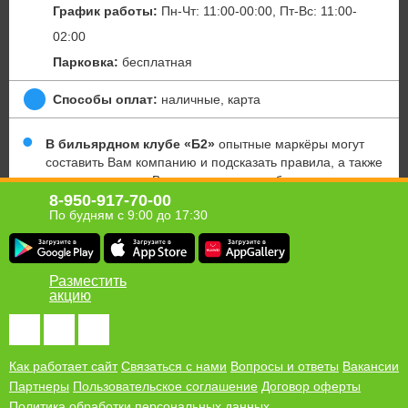
График работы:
Пн-Чт: 11:00-00:00, Пт-Вс: 11:00-
02:00
Парковка:
бесплатная
Способы оплат:
наличные, карта
В бильярдном клубе «Б2»
опытные маркёры могут
составить Вам компанию и подсказать правила, а также
помочь повысить Ваш уровень игры в бильярд.
8-950-917-70-00
В клубе работает кафе.
По будням с 9:00 до 17:30
Скидка не суммируется с внутренними акциями клуба.
Юридическая информация о партнёре
Разместить
акцию
Хомсбокс в твоём мобильном!
Получи ссылку для загрузки приложения Homsbox на свой
телефон
Как работает сайт
Связаться с нами
Вопросы и ответы
Вакансии
Партнеры
Пользовательское соглашение
Договор оферты
Политика обработки персональных данных