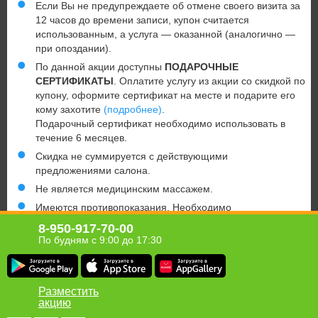
Если Вы не предупреждаете об отмене своего визита за
12 часов до времени записи, купон считается
использованным, а услуга — оказанной (аналогично —
при опоздании).
По данной акции доступны
ПОДАРОЧНЫЕ
СЕРТИФИКАТЫ
. Оплатите услугу из акции со скидкой по
купону, оформите сертификат на месте и подарите его
кому захотите
(подробнее)
.
Подарочный сертификат необходимо использовать в
течение 6 месяцев.
Скидка не суммируется с действующими
предложениями салона.
Не является медицинским массажем.
Имеются противопоказания. Необходимо
проконсультироваться у специалиста.
8-950-917-70-00
По будням с 9:00 до 17:30
ООО «ИНДКОМ СЕРВИС», ОГРН 1147154028834, область
Тульская, г. Тула, ул. Белкина, д. 6Б, оф. помещение 1, 300028
Разместить
акцию
Хомсбокс в твоём мобильном!