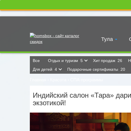
Тула
Все
Отдых и туризм
5
Хит продаж
26
Н
Для детей
4
Подарочные сертификаты
20
Главная
›
Красота
›
СПА-программы
Индийский салон «Тара» дари
экзотикой!