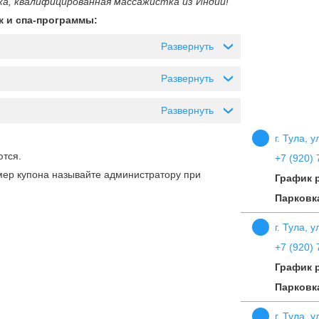
ка, квалифицированная массажистка из Индии!
ж и спа-программы:
Развернуть
›
Развернуть
›
Развернуть
›
г. Тула, 
тся.
+7 (920) 
мер купона называйте администратору при
График 
Парковк
г. Тула, 
+7 (920) 
График 
Парковк
г. Тула, 