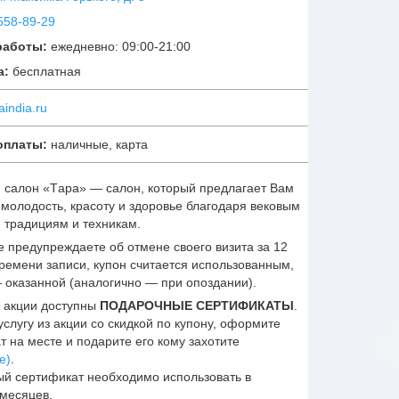
558-89-29
работы:
ежедневно: 09:00-21:00
а:
бесплатная
aindia.ru
оплаты:
наличные, карта
 салон «Тaрa» — салон, который предлагает Вам
 молодость, красоту и здоровье благодаря вековым
 традициям и техникам.
е предупреждаете об отмене своего визита за 12
времени записи, купон считается использованным,
— оказанной (аналогично — при опоздании).
 акции доступны
ПОДАРОЧНЫЕ СЕРТИФИКАТЫ
.
слугу из акции со скидкой по купону, оформите
т на месте и подарите его кому захотите
е)
.
й сертификат необходимо использовать в
 месяцев.