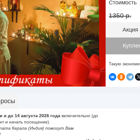
Стоимость
1350 р.
Акция
Куплен
Такую экономи
просы
и и до 14 августа 2026 года
включительно (до
нт и начать посещение).
ата Керала (Индия) помогут Вам
!