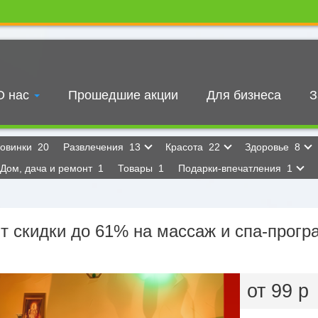
О нас
Прошедшие акции
Для бизнеса
З
овинки
20
Развлечения
13
Красота
22
Здоровье
8
Дом, дача и ремонт
1
Товары
1
Подарки-впечатления
1
т скидки до 61% на массаж и спа-прогр
от 99 р