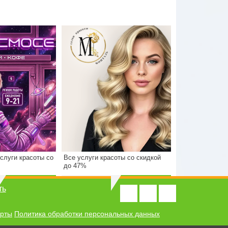
слуги красоты со
Все услуги красоты со скидкой
2200 р.
Стоимость
1000 р.
до 47%
1100 р.
Экономия
550 р.
1100 р.
550 р.
1000 р.
ть
ерты
Политика обработки персональных данных