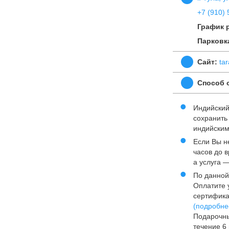
+7 (910) 
График 
Парковк
Сайт:
tar
Способ 
Индийский
сохранить
индийским
Если Вы н
часов до 
а услуга 
По данной
Оплатите у
сертифика
(подробне
Подарочны
течение 6