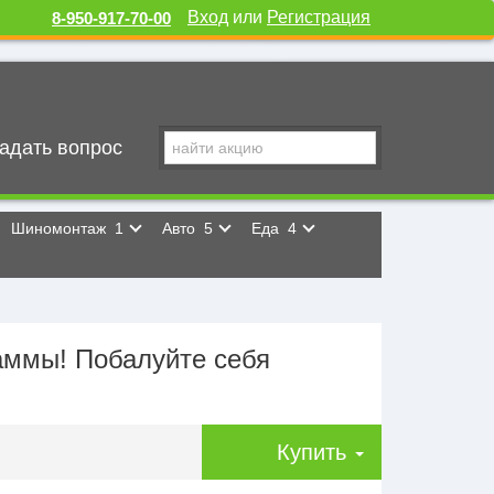
Вход
или
Регистрация
8-950-917-70-00
адать вопрос
Шиномонтаж
1
Авто
5
Еда
4
аммы! Побалуйте себя
Купить