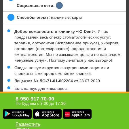
Социальные сети:
Способы оплат:
наличные, карта
Добро пожаловать в клинику «Ю-Dent».
У нас
представлен весь спектр стоматологических услуг:
терапия, ортодонтия (исправление прикуса), хирургия,
ортопедия (протезирование), пародонтология и
имплантология. Мы не завышаем цены и не назначаем
ненужные услуги. Поэтому лечиться у нас выгодно!
Скидка не суммируется с внутренними акциями и
специальными предложениями клиники.
Лицензия
№ ЛО-71-01-002264
от 28.07.2020.
Есть пандус для инвалидов.
Имеются противопоказания. Необходимо
8-950-917-70-00
проконсультироваться у специалиста.
По будням с 9:00 до 17:30
Юридическая информация о партнёре
Разместить
акцию