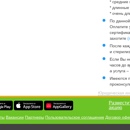
* средние 
* длинные 
* очень д
По данной
Оплатите у
сертифика
захотите
(
После каж
и стерили
Если Вы н
часов до 
а услуга –
Имеются п
проконсул
Юридическая ин
Размести
акцию
еты
Вакансии
Партнеры
Пользовательское соглашение
Договор оф
твоём мобильном!