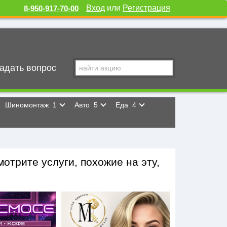
Вход
или
Регистрация
8-950-917-70-00
адать вопрос
Шиномонтаж
1
Авто
5
Еда
4
отрите услуги, похожие на эту,