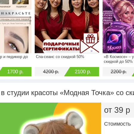
р и педикюр до
Спа-сеанс со скидкой 50%
«В Космосе» – у
2500 р.
Стоимость
4200 р.
Стоимость
скидкой до 50%
1700 р.
Экономия
2100 р.
Экономия
1700 р.
2100 р.
4200 р.
2200 р.
в студии красоты «Модная Точка» со ск
от 39 р
Стоимость