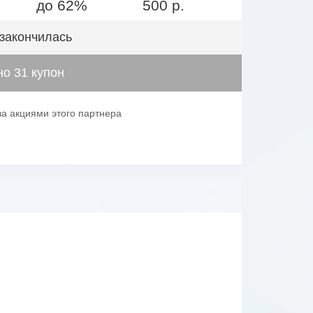
до 62%
500 р.
 закончилась
о 31 купон
за акциями этого партнера