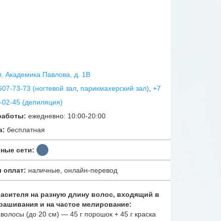
ул. Академика Павлова, д. 1В
607-73-73 (ногтевой зал
,
парикмахерский зал)
,
+7
0-02-45 (депиляция)
работы:
ежедневно: 10:00-20:00
а:
бесплатная
ные сети:
 оплат:
наличные, онлайн-перевод
расителя на разную длину волос, входящий в
крашивания и на частое мелирование:
 волосы (до 20 см) — 45 г порошок + 45 г краска