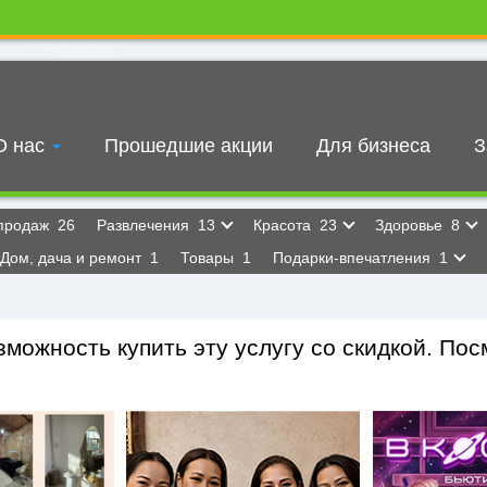
О нас
Прошедшие акции
Для бизнеса
З
 продаж
26
Развлечения
13
Красота
23
Здоровье
8
Дом, дача и ремонт
1
Товары
1
Подарки-впечатления
1
можность купить эту услугу со скидкой. Посм