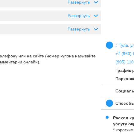
Развернуть
›
Развернуть
›
Развернуть
›
г. Тула, 
+7 (960) 
елефону или на сайте (номер купона называйте
омментарии онлайн).
(905) 11
График 
Парковк
Социаль
Способы
Расход к
услугу о
* короткие