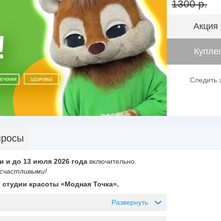
1300 р.
Акция
Куплен
Следить 
просы
и и до 13 июля 2026
года
включительно.
 счастливыми!
и студии красоты «Модная Точка».
Развернуть
›