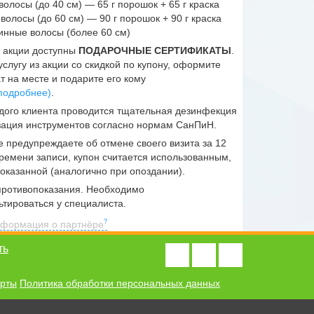
волосы (до 40 см) — 65 г порошок + 65 г краска
волосы (до 60 см) — 90 г порошок + 90 г краска
линные волосы (более 60 см)
 акции доступны
ПОДАРОЧНЫЕ СЕРТИФИКАТЫ
.
слугу из акции со скидкой по купону, оформите
т на месте и подарите его кому
подробнее)
.
дого клиента проводится тщательная дезинфекция
зация инструментов согласно нормам СанПиН.
е предупреждаете об отмене своего визита за 12
времени записи, купон считается использованным,
 оказанной (аналогично при опоздании).
ротивопоказания. Необходимо
ьтироваться у специалиста.
формация о партнёре
ть
ерты
Политика обработки персональных данных