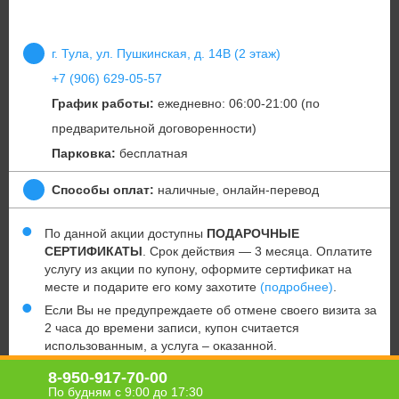
г. Тула, ул. Пушкинская, д. 14В (2 этаж)
+7 (906) 629-05-57
График работы:
ежедневно: 06:00-21:00 (по
предварительной договоренности)
Парковка:
бесплатная
Способы оплат:
наличные, онлайн-перевод
По данной акции доступны
ПОДАРОЧНЫЕ
СЕРТИФИКАТЫ
. Срок действия — 3 месяца. Оплатите
услугу из акции по купону, оформите сертификат на
месте и подарите его кому захотите
(подробнее)
.
Если Вы не предупреждаете об отмене своего визита за
2 часа до времени записи, купон считается
использованным, а услуга – оказанной.
Имеются противопоказания. Необходимо
8-950-917-70-00
проконсультироваться у специалиста.
По будням с 9:00 до 17:30