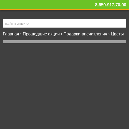
8-950-917-70-00
Главная
›
Прошедшие акции
›
Подарки-впечатления
›
Цветы