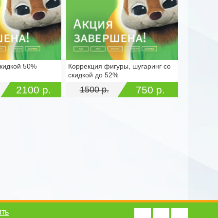
скидкой 50%
Коррекция фигуры, шугаринг со
волюции, д. 3а
г. Тула, пр-кт Ленина, д. 40
скидкой до 52%
2100 р.
750 р.
1500 р.
ить