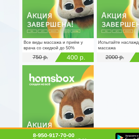
Все виды массажа и приём у
Испытайте наслажд
г. Тула, пр-кт Ленина, д. 87/3
г. Тула, ул. Станис
врача со скидкой до 50%
массажа
(Стадион «Арсенал» восточная
16
400 р.
750 р.
2000 р.
трибуна)
8-950-917-70-00