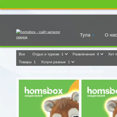
Тула
О на
Все
Отдых и туризм
1
Развлечения
4
Хит 
Товары
1
Услуги разные
1
Главная
›
Прошедшие акции
›
Красота
›
Массаж