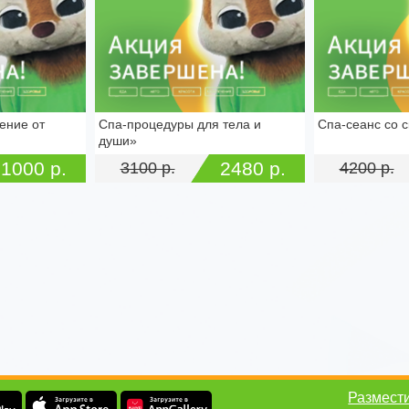
ение от
Спа‑процедуры для тела и
Спа-сеанс со 
лавского, д.
г. Тула, ул. Вересаева, д. 10А
г. Тула ул. Ре
души»
1000 р.
2480 р.
3100 р.
4200 р.
Размест