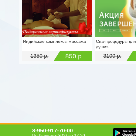
Индийские комплексы массажа
Спа‑процедуры для
г. Тула, ул. Калинина, д. 77А
г. Тула, ул. Вереса
души»
850 р.
1350 р.
3100 р.
8-950-917-70-00
По будням с 9:00 до 17:30