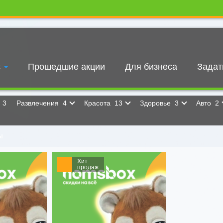
с
Прошедшие акции
Для бизнеса
Задат
и
3
Развлечения
4
Красота
13
Здоровье
3
Авто
2
ы
Хит
продаж