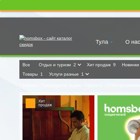
Тула
О на
Все
Отдых и туризм
2
Хит продаж
9
Новинк
Товары
1
Услуги разные
1
Главная
›
Прошедшие акции
›
Красота
›
СПА-программ
Хит
продаж