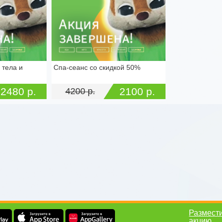
 тела и
Спа-сеанс со скидкой 50%
ева, д. 10А
г. Тула ул. Революции, д. 3а
2480 р.
2100 р.
4200 р.
Размест
акцию