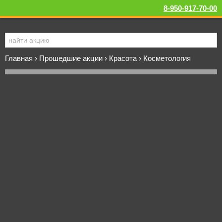
8-950-917-70-00
Главная
›
Прошедшие акции
›
Красота
›
Косметология