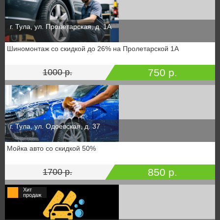
г. Тула, ул. Пролетарская, д. 1А
Шиномонтаж со скидкой до 26% на Пролетарской 1А
750 р.
1000 р.
г. Тула, ул. Одоевская, д. 37
Мойка авто со скидкой 50%
850 р.
1700 р.
Хит
продаж