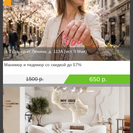
Хит
продаж
г. Тула, пр-кт Ленина, д. 113А (ост. 9 Мая)
Маникюр и педикюр со скидкой до 57%
650 р.
1500 р.