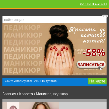
8-950-917-70-00
На карте
Сайтом пользуются: 240 616 туляков
Главная
›
Красота
›
Маникюр, педикюр