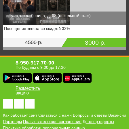
г. Тула, пр-кт Ленина, д. 68 (цокольный этаж)
Посещение квеста со скидкой 33%
3000 р.
4500 р.
8-950-917-70-00
По будням с 9:00 до 17:30
Разместить
акцию
Как работает сайт
Связаться с нами
Вопросы и ответы
Вакансии
Партнеры
Пользовательское соглашение
Договор оферты
Политика обработки персональных данных