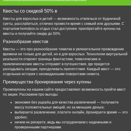
Квесты со скидкой 50% в
Квесты для взрослых и детей — возможность отвлечься от будничной
суеты, расслабиться, отлично провести время с семьей или друзьями. С
порталом homsbox.ru отдых стал доступнее: приобретайте купоны на
квесты и получайте скидку до 50%.
Разнообразие квестов
Квесты — это про разнообразие тематик и увлекательное провождение
времени не только для детей, но и для взрослых. Технологии виртуальной
реальности откроют границы фантастики, тематические и
приключенческие квесты отправят в путешествия, где придется
разгадывать загадки, преодолевать препятствия. Каждый квест — это
отдельная история с неожиданными поворотами сюжета.
Преимущества бронирования через купоны
Промокупоны на нашем сайте предоставляют возможность пройти квест
по акции. Расскажем про выгоды:
экономия без ущерба для качества развлечений — получаете
массу положительных эмоций, но за меньшие деньги;
выбираете развлечение, платите онлайн, бронируете время — это
удобно;
ничем не рискуете, ведь мы сотрудничаем с надежными и
проверенными партнерами.