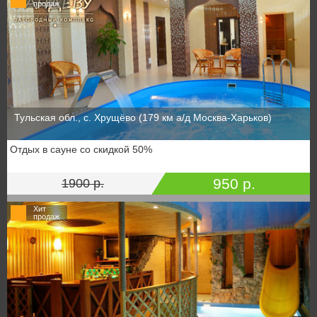
продаж
Тульская обл., с. Хрущёво (179 км а/д Москва-Харьков)
Отдых в сауне со скидкой 50%
950 р.
1900 р.
Хит
продаж