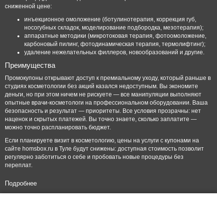
сниженной цене:
инъекционное омоложение (ботулинотерапия, коррекция губ,
носогубных складок, моделирование подбородка, мезотерапия);
аппаратные методики (микротоковая терапия, фотоомоложение,
карбоновый пилинг, фотодинамическая терапия, термолифтинг);
удаление нежелательных филлеров, новообразований и другие.
Преимущества
Промокупоны открывают доступ к премиальному уходу, который раньше в
студиях косметологии без акций казался недоступным. Вы экономите
деньги, но при этом ничем не рискуете — все манипуляции выполняют
опытные врачи-косметологи на профессиональном оборудовании. Ваша
безопасность и результат — приоритеты. Все условия прозрачны: нет
наценок и скрытых платежей. Вы точно знаете, сколько заплатите —
можно точно распланировать бюджет.
Если планируете визит в косметологию, цены на услуги с купонами на
сайте homsbox.ru в Туле будут снижены: доступная стоимость позволит
регулярно заботиться о себе и пробовать новые процедуры без
переплат.
Подробнее
© 2010-2026 ООО "Хомсбокс"