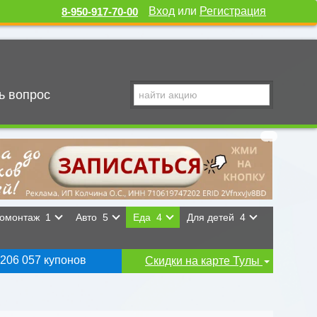
Вход
или
Регистрация
8-950-917-70-00
ь вопрос
омонтаж
1
Авто
5
Еда
4
Для детей
4
 206 057 купонов
Скидки на карте Тулы