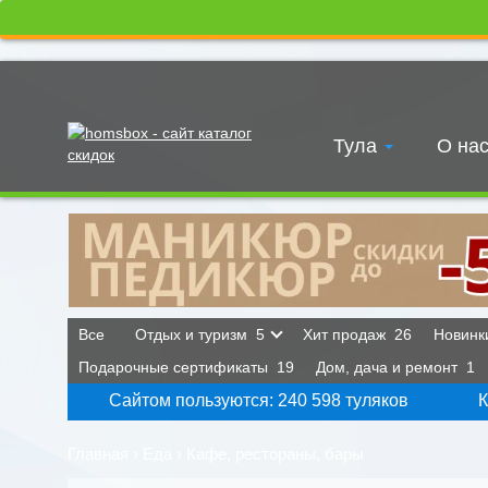
Тула
О на
Все
Отдых и туризм
5
Хит продаж
26
Новин
Подарочные сертификаты
19
Дом, дача и ремонт
1
Сайтом пользуются: 240 598 туляков
К
Главная
›
Еда
›
Кафе, рестораны, бары