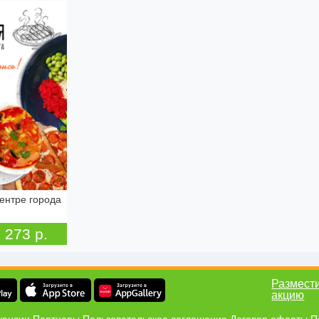
ентре города
ая, д. 10,
273 р.
Размест
акцию
кансии
Партнеры
Пользовательское соглашение
Договор оферты
П