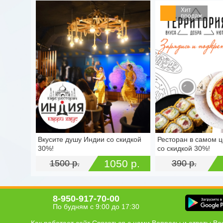
Хит
продаж
Вкусите душу Индии со скидкой
Ресторан в самом ц
г. Тула, пр-кт Ленина, д. 83Б
г. Тула, ул. Советск
30%!
со скидкой 30%!
(ТЦ SPAR), цокольный этаж
стр. 3
1050 р.
1500 р.
390 р.
8-950-917-70-00
По будням с 9:00 до 17:30
Как работает сайт
Связаться с нами
Вопросы и ответы
Ва