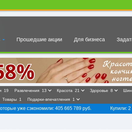
с
Прошедшие акции
Для бизнеса
Задат
ки
19
Развлечения
13
Красота
21
Здоровье
8
Шин
Товары
1
Подарки-впечатления
1
оторые уже сэкономили: 405 665 789 руб.
Купили: 2