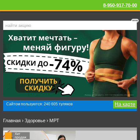
8-950-917-70-00
На карте
Сайтом пользуются: 240 605 туляков
Главная
›
Здоровье
›
МРТ
Хит
продаж