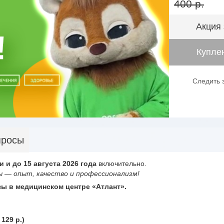
400 р.
Акция
Куплен
Следить 
просы
и и до 15 августа 2026 года
включительно.
 — опыт, качество и профессионализм!
зы в медицинском центре «Атлант».
 129 р.)