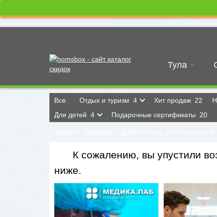
Тула
Все
Отдых и туризм
4
Хит продаж
22
Н
Для детей
4
Подарочные сертификаты
20
Главная
›
Здоровье
›
Диагностика, обследование
К сожалению, вы упустили воз
ниже.