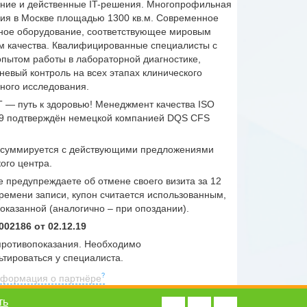
ние и действенные IT-решения. Многопрофильная
ия в Москве площадью 1300 кв.м. Современное
ное оборудование, соответствующее мировым
м качества. Квалифицированные специалисты с
пытом работы в лабораторной диагностике,
невый контроль на всех этапах клинического
ного исследования.
— путь к здоровью! Менеджмент качества ISO
9 подтверждён немецкой компанией DQS CFS
 суммируется с действующими предложениями
ого центра.
е предупреждаете об отмене своего визита за 12
времени записи, купон считается использованным,
 оказанной (аналогично – при опоздании).
002186 от 02.12.19
ротивопоказания. Необходимо
ьтироваться у специалиста.
формация о партнёре
ть