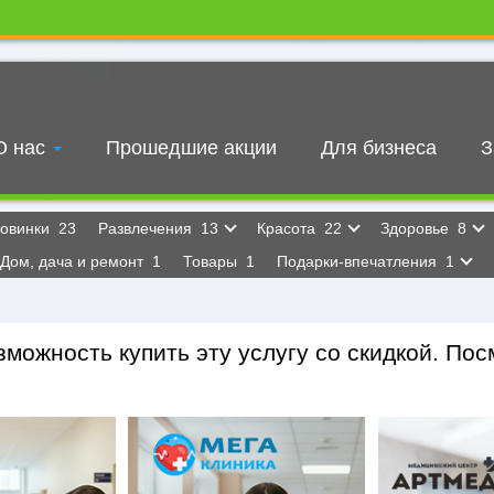
О нас
Прошедшие акции
Для бизнеса
З
овинки
23
Развлечения
13
Красота
22
Здоровье
8
Дом, дача и ремонт
1
Товары
1
Подарки-впечатления
1
можность купить эту услугу со скидкой. Посм