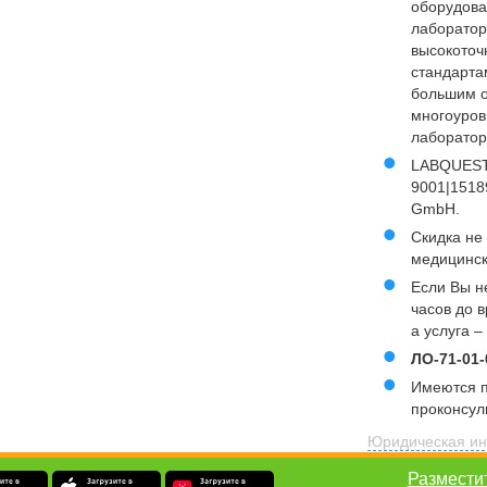
оборудова
лаборатор
высокоточ
стандарта
большим о
многоуров
лаборатор
LABQUEST 
9001|1518
GmbH.
Скидка не
медицинск
Если Вы н
часов до 
а услуга –
ЛО-71-01-
Имеются п
проконсул
Юридическая ин
Размести