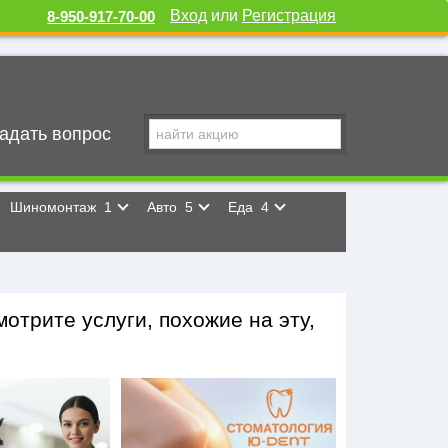
Вход
или
Регистрация
8-950-917-70-00
адать вопрос
Шиномонтаж
1
Авто
5
Еда
4
отрите услуги, похожие на эту,