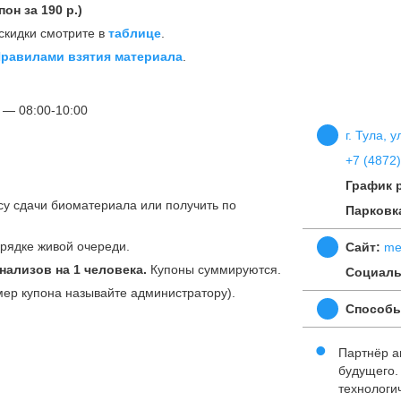
пон за 190 р.)
скидки смотрите в
таблице
.
равилами взятия материала
.
 — 08:00-10:00
г. Тула, 
+7 (4872)
График 
су сдачи биоматериала или получить по
Парковк
орядке живой очереди.
Сайт:
me
анализов на 1 человека.
Купоны суммируются.
Социаль
мер купона называйте администратору).
Способы
Партнёр 
будущего
технологи