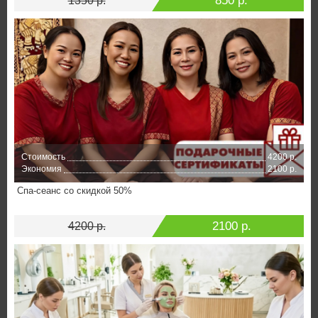
850 р.
1350 р.
Стоимость
4200 р.
Экономия
2100 р.
Спа-сеанс со скидкой 50%
2100 р.
4200 р.