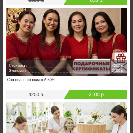
850 р.
1350 р.
Стоимость
4200 р.
Экономия
2100 р.
Спа-сеанс со скидкой 50%
2100 р.
4200 р.