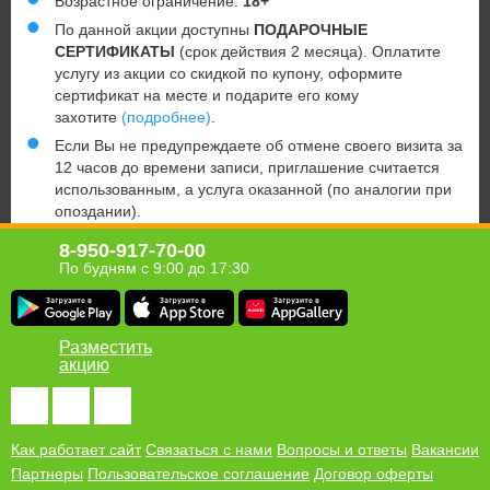
Возрастное ограничение:
18+
По данной акции доступны
ПОДАРОЧНЫЕ
СЕРТИФИКАТЫ
(срок действия 2 месяца). Оплатите
услугу из акции со скидкой по купону, оформите
сертификат на месте и подарите его кому
захотите
(подробнее)
.
Если Вы не предупреждаете об отмене своего визита за
12 часов до времени записи, приглашение считается
использованным, а услуга оказанной (по аналогии при
опоздании).
Имеются противопоказания. Необходимо
8-950-917-70-00
проконсультироваться у специалиста.
По будням с 9:00 до 17:30
Юридическая информация о партнёре
Разместить
акцию
Хомсбокс в твоём мобильном!
Получи ссылку для загрузки приложения Homsbox на свой
телефон
Как работает сайт
Связаться с нами
Вопросы и ответы
Вакансии
Партнеры
Пользовательское соглашение
Договор оферты