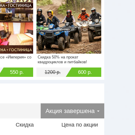
ксе «Империя» со
Скидка 50% на прокат
1100 р.
Стоимость
1200 р.
квадроциклов и питбайков!
550 р.
Экономия
600 р.
550 р.
600 р.
1200 р.
Акция завершена
Скидка
Цена по акции