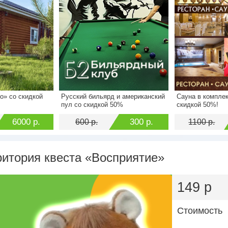
о» со скидкой
Русский бильярд и американский
Сауна в компле
10000 р.
Стоимость
600 р.
Стоимость
пул со скидкой 50%
скидкой 50%!
6000 р.
Экономия
300 р.
Экономия
6000 р.
300 р.
600 р.
1100 р.
ритория квеста «Восприятие»
149 р
Стоимость