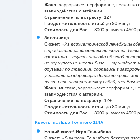
Жанр:
хоррор-квест перформанс, несколько а
взаимодействия с актёрами.
Ограничение по возрасту:
12+
Продолжительность игры:
до 90 минут
Стоимость для Вас
— 3000 р. вместо 4500 р
Заложница
Сюжет:
«
Из психиатрической лечебницы сбе
страдающий раздвоением личности».
Новос
время шло… спустя полгода об этой истори
не вернулась из школы Лиза — тринадцати
друзьями по традиции собрались в загородн
услышали раздирающие детские крики, кото
ли эти две истории между собой, или Вам 
Жанр:
мистика, хоррор-квест перформанс, не
взаимодействия с актёрами.
Ограничение по возрасту:
12+
Продолжительность игры:
до 80 минут
Стоимость для Вас
— 3000 р. вместо 4500 р
Квесты на Льва Толстого 114А
Новый квест! Игра Ганнибала
Сюжет:
«Личность Ганнибала Лектера изв