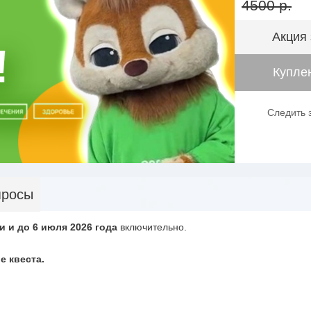
4500 р.
Акция
Куплен
Следить 
просы
и и до 6 июля 2026
года
включительно.
е квеста.