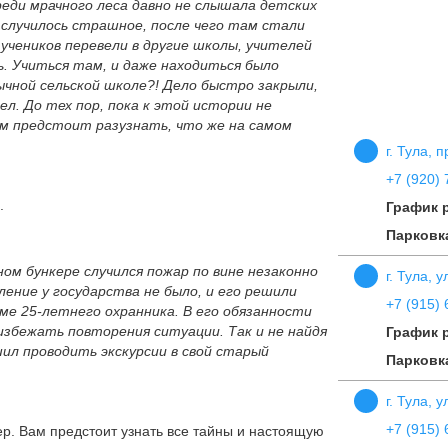
еди мрачного леса давно не слышала детских
 случилось страшное, после чего там стали
учеников перевели в другие школы, учителей
. Учиться там, и даже находиться было
ычной сельской школе?! Дело быстро закрыли,
л. До тех пор, пока к этой истории не
ам предстоит разузнать, что же на самом
г. Тула, 
+7 (920) 
.
График 
Парковк
ном бункере случился пожар по вине незаконно
г. Тула, 
ение у государства не было, и его решили
+7 (915) 
ме 25-летнего охранника. В его обязанности
избежать повторения ситуации. Так и не найдя
График 
шил проводить экскурсии в свой старый
Парковк
г. Тула, 
+7 (915) 
ер. Вам предстоит узнать все тайны и настоящую