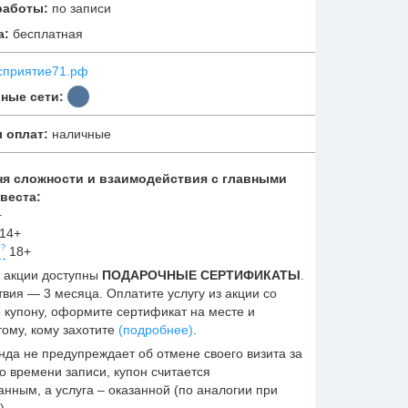
работы:
по записи
а:
бесплатная
сприятие71.рф
ные сети:
 оплат:
наличные
ня сложности и взаимодействия с главными
веста:
+
14+
й
18+
 акции доступны
ПОДАРОЧНЫЕ СЕРТИФИКАТЫ
.
твия — 3 месяца. Оплатите услугу из акции со
о купону, оформите сертификат на месте и
тому, кому захотите
(подробнее)
.
нда не предупреждает об отмене своего визита за
о времени записи, купон считается
анным, а услуга – оказанной (по аналогии при
).