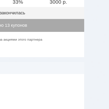
33%
3000 р.
 закончилась
о 13 купонов
за акциями этого партнера