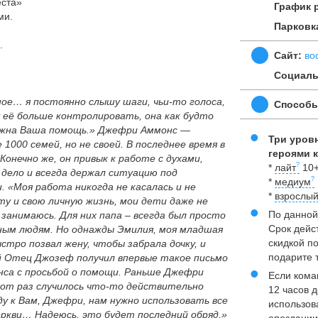
еста»
График 
ми.
Парковк
.
Сайт:
во
Социаль
ое… я постоянно слышу шаги, чьи-то голоса,
Способы
её больше контролировать, она как будто
 нужна Ваша помощь.» Джефри Аммонс —
Три уров
1000 семей, но не своей. В последнее время в
героями к
онечно же, он привык к работе с духами,
*
лайт
10
 дело и всегда держал ситуацию под
*
медиум
. «Моя работа никогда не касалась и не
*
взрослы
ту и свою личную жизнь, мои дети даже не
По данной
я занимаюсь. Для них папа – всегда был просто
Срок дейс
ным людям. Но однажды Эмилия, моя младшая
скидкой п
ыстро позвал жену, чтобы забрала дочку, и
подарите 
ой Отец Джозеф получил впервые такое письмо
са с просьбой о помощи. Раньше Джефри
Если кома
этот раз случилось что-то действительно
12 часов д
еду к Вам, Джефри, нам нужно использовать все
использов
еркви… Надеюсь, это будет последний обряд.»
опоздании