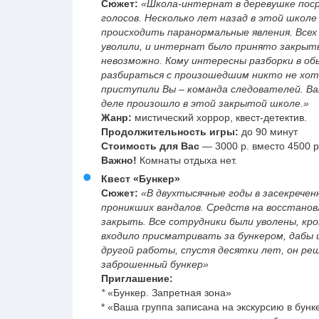
Сюжет:
«Школа-интернат в деревушке поср
голосов. Несколько лет назад в этой школе
происходить паранормальные явления. Всех 
уволили, и интернат было принято закрыть
невозможно. Кому интересны разборки в об
разбираться с произошедшим никто не хоте
приступили Вы – команда следователей. В
деле произошло в этой закрытой школе.»
Жанр:
мистический хоррор, квест-детектив.
Продолжительность игры:
до 90 минут
Стоимость для Вас
— 3000 р. вместо 4500 р
Важно!
Комнаты отдыха нет.
Квест «Бункер»
Сюжет:
«В двухтысячные годы в засекречен
проникших вандалов. Средств на восстановл
закрыть. Все сотрудники были уволены, кро
входило присматривать за бункером, дабы 
другой работы, спустя десятки лет, он ре
заброшенный бункер»
Приглашение:
*
«Бункер. Запретная зона»
* «Ваша группа записана на экскурсию в бунк