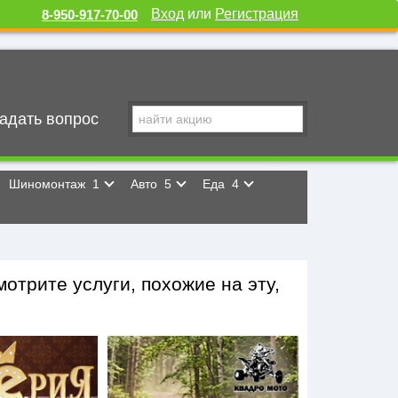
Вход
или
Регистрация
8-950-917-70-00
адать вопрос
Шиномонтаж
1
Авто
5
Еда
4
отрите услуги, похожие на эту,