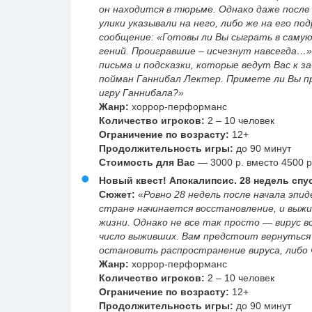
он находится в тюрьме. Однако даже после
улики указывали на него, либо же на его п
сообщение: «Готовы ли Вы сыграть в саму
гений. Проигравшие – исчезнут навсегда…
письма и подсказки, которые ведут Вас к з
пойман Ганнибал Лектер. Примете ли Вы п
игру Ганнибала?»
Жанр:
хоррор-перформанс
Количество игроков:
2 – 10 человек
Ограничение по возрасту:
12+
Продолжительность игры:
до 90 минут
Стоимость для Вас
— 3000 р. вместо 4500 р
Новый квест! Апокалипсис. 28 недель спу
Сюжет:
«
Ровно 28 недель после начала эпи
стране начинается восстановление, и выж
жизни. Однако не все так просто — вирус в
число выживших. Вам предстоит вернуться в
остановить распространение вируса, либо 
Жанр:
хоррор-перформанс
Количество игроков:
2 – 10 человек
Ограничение по возрасту:
12+
Продолжительность игры:
до 90 минут