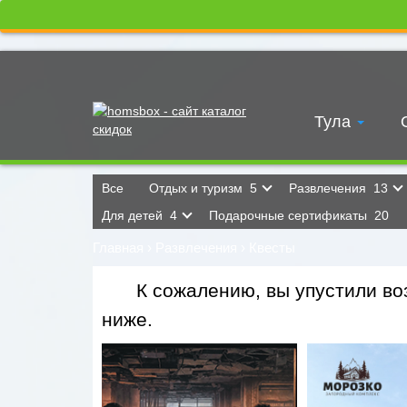
Тула
Все
Отдых и туризм
5
Развлечения
13
Для детей
4
Подарочные сертификаты
20
Главная
›
Развлечения
›
Квесты
К сожалению, вы упустили воз
ниже.