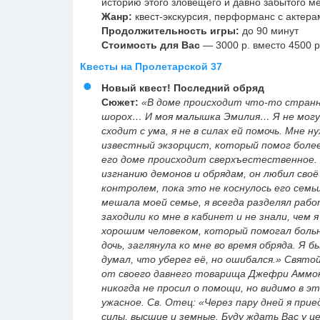
историю этого зловещего и давно забытого м
Жанр:
квест-экскурсия, перформанс с актера
Продолжительность игры:
до 90 минут
Стоимость для Вас
— 3000 р. вместо 4500 р
Квесты на Пролетарской 37
Новый квест! Последний обряд
Сюжет:
«В доме происходит что-то странн
шорох… И моя малышка Эмилия… Я не могу 
сходит с ума, я не в силах ей помочь. Мне
известный экзорцист, который помог более 
его доме происходит сверхъестественное. К
изгнанию демонов и обрядам, он любил своё
контролем, пока это не коснулось его семьи
мешала моей семье, я всегда разделял рабо
заходили ко мне в кабинет и не знали, чем 
хорошим человеком, который помогал боль
дочь, заглянула ко мне во время обряда. Я б
думал, что уберег её, но ошибался.» Свят
от своего давнего товарища Джефри Аммон
никогда не просил о помощи, но видимо в 
ужасное. Св. Отец: «Через пару дней я при
силы, высшие и земные. Буду ждать Вас у ц