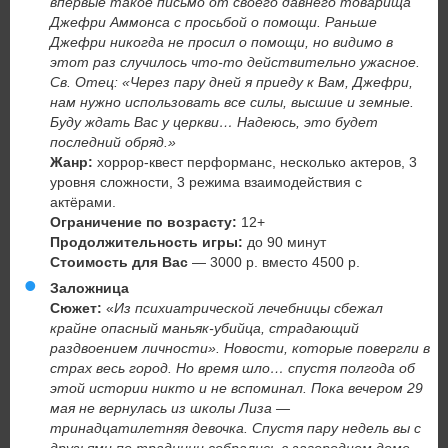
впервые такое письмо от своего давнего товарища
Джефри Аммонса с просьбой о помощи. Раньше
Джефри никогда не просил о помощи, но видимо в
этот раз случилось что-то действительно ужасное.
Св. Отец: «Через пару дней я приеду к Вам, Джефри,
нам нужно использовать все силы, высшие и земные.
Буду ждать Вас у церкви… Надеюсь, это будет
последний обряд.»
Жанр:
хоррор-квест перформанс, несколько актеров, 3
уровня сложности, 3 режима взаимодействия с
актёрами.
Ограничение по возрасту:
12+
Продолжительность игры:
до 90 минут
Стоимость для Вас
— 3000 р. вместо 4500 р.
Заложница
Сюжет:
«
Из психиатрической лечебницы сбежал
крайне опасный маньяк-убийца, страдающий
раздвоением личности».
Новости, которые повергли в
страх весь город. Но время шло… спустя полгода об
этой истории никто и не вспоминал. Пока вечером 29
мая не вернулась из школы Лиза —
тринадцатилетняя девочка.
Спустя пару недель вы с