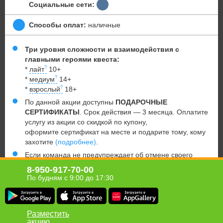
Социальные сети:
Способы оплат:
наличные
Три уровня сложности и взаимодействия с
главными героями квеста:
*
лайт
10+
*
медиум
14+
*
взрослый
18+
По данной акции доступны
ПОДАРОЧНЫЕ
СЕРТИФИКАТЫ
. Срок действия — 3 месяца. Оплатите
услугу из акции со скидкой по купону,
оформите сертификат на месте и подарите тому, кому
захотите
(подробнее)
.
Если команда не предупреждает об отмене своего
визита за 12 часов до времени записи, купон считается
8-950-917-70-00
использованным, а услуга – оказанной (по аналогии при
По будням с 9:00 до 17:30
опоздании).
Юридическая информация о партнёре
Разместить
акцию