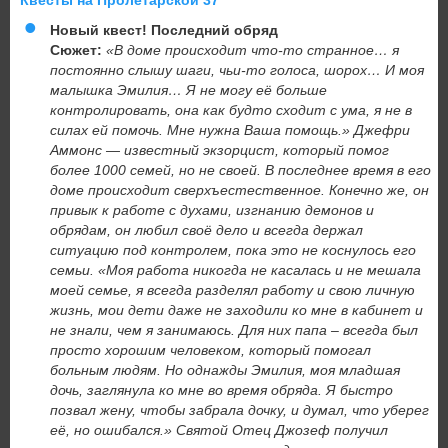
Квесты на Пролетарской 37
Новый квест! Последний обряд
Сюжет:
«В доме происходит что-то странное… я
постоянно слышу шаги, чьи-то голоса, шорох… И моя
малышка Эмилия… Я не могу её больше
контролировать, она как будто сходит с ума, я не в
силах ей помочь. Мне нужна Ваша помощь.» Джефри
Аммонс — известный экзорцист, который помог
более 1000 семей, но не своей. В последнее время в его
доме происходит сверхъестественное. Конечно же, он
привык к работе с духами, изгнанию демонов и
обрядам, он любил своё дело и всегда держал
ситуацию под контролем, пока это не коснулось его
семьи. «Моя работа никогда не касалась и не мешала
моей семье, я всегда разделял работу и свою личную
жизнь, мои дети даже не заходили ко мне в кабинет и
не знали, чем я занимаюсь. Для них папа – всегда был
просто хорошим человеком, который помогал
больным людям. Но однажды Эмилия, моя младшая
дочь, заглянула ко мне во время обряда. Я быстро
позвал жену, чтобы забрала дочку, и думал, что уберег
её, но ошибался.» Святой Отец Джозеф получил