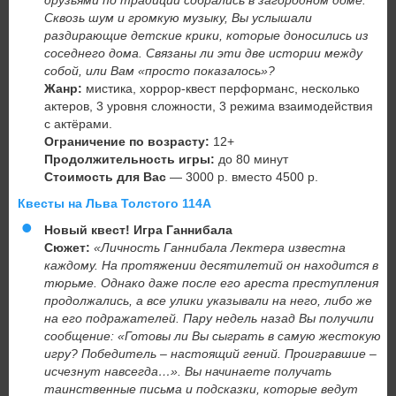
друзьями по традиции собрались в загородном доме.
Сквозь шум и громкую музыку, Вы услышали
раздирающие детские крики, которые доносились из
соседнего дома.
Связаны ли эти две истории между
собой, или Вам «просто показалось»?
Жанр:
мистика, хоррор-квест перформанс, несколько
актеров, 3 уровня сложности, 3 режима взаимодействия
с актёрами.
Ограничение по возрасту:
12+
Продолжительность игры:
до 80 минут
Стоимость для Вас
— 3000 р. вместо 4500 р.
Квесты на Льва Толстого 114А
Новый квест! Игра Ганнибала
Сюжет:
«Личность Ганнибала Лектера известна
каждому. На протяжении десятилетий он находится в
тюрьме. Однако даже после его ареста преступления
продолжались, а все улики указывали на него, либо же
на его подражателей. Пару недель назад Вы получили
сообщение: «Готовы ли Вы сыграть в самую жестокую
игру? Победитель – настоящий гений. Проигравшие –
исчезнут навсегда…». Вы начинаете получать
таинственные письма и подсказки, которые ведут