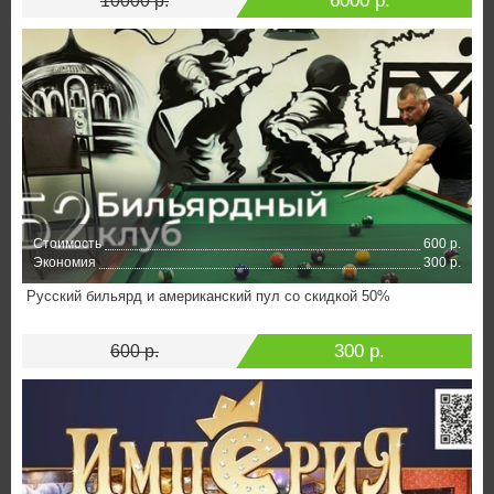
6000 р.
10000 р.
Стоимость
600 р.
Экономия
300 р.
Русский бильярд и американский пул со скидкой 50%
300 р.
600 р.