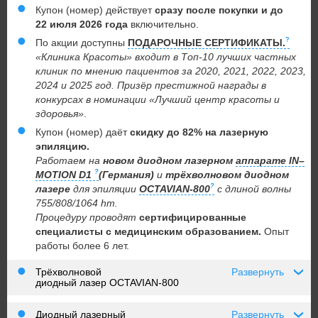
Купон (номер) действует
сразу после покупки и до
22 июля 2026 года
включительно.
По акции доступны
ПОДАРОЧНЫЕ СЕРТИФИКАТЫ.
«Клиника Красоты» входит в Топ-10 лучших частных
клиник по мнению пациентов за 2020, 2021, 2022, 2023,
2024 и 2025 год. П
ризёр престижной награды в
конкурсах в номинации «Лучший центр красоты и
здоровья»
.
Купон (номер) даёт
скидку до 82% на лазерную
эпиляцию.
Работаем на
новом диодном лазерном
аппарате IN–
MOTION D1
(Германия)
и
трёхволновом диодном
лазере
для эпиляции
OCTAVIAN-800
с длиной волны
755/808/1064 hm.
Процедуру проводят
сертифицированные
специалисты с медицинским образованием.
Опыт
работы более 6 лет.
Трёхволновой
Развернуть
›
диодный лазер OCTAVIAN-800
Диодный лазерный
Развернуть
›