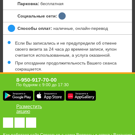
Парковка:
бесплатная
Социальные сети:
Способы оплат:
наличные, онлайн-перевод
Если Вы записались и не предупредили об отмене
своего визита за 24 часа до времени записи, купон
считается использованным, а услуга оказанной.
При опоздании продолжительность Вашего сеанса
сокращается.
Имеются противопоказания. Необходимо
8-950-917-70-00
проконсультироваться у специалиста.
По будням с 9:00 до 17:30
Юридическая информация о партнёре
Разместить
акцию
Хомсбокс в твоём мобильном!
Получи ссылку для загрузки приложения Homsbox на свой
телефон
Как работает сайт
Связаться с нами
Вопросы и ответы
Вакансии