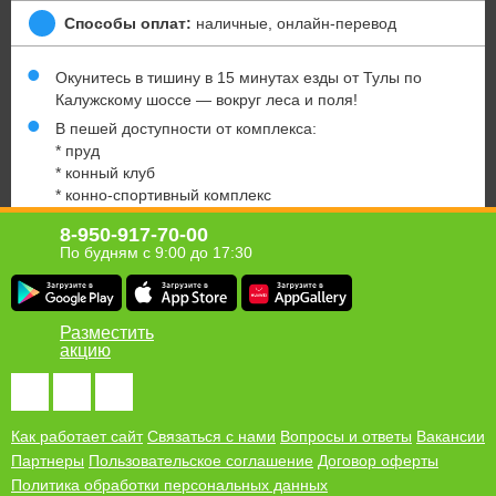
Способы оплат:
наличные, онлайн-перевод
Окунитесь в тишину в 15 минутах езды от Тулы по
Калужскому шоссе — вокруг леса и поля!
В пешей доступности от комплекса:
* пруд
* конный клуб
* конно-спортивный комплекс
Если Вы не предупреждаете об отмене своего визита за
8-950-917-70-00
3-ое суток, купон считается использованным, а услуга —
По будням с 9:00 до 17:30
оказанной.
Юридическая информация о партнёре
Разместить
акцию
Хомсбокс в твоём мобильном!
Получи ссылку для загрузки приложения Homsbox на свой
телефон
Как работает сайт
Связаться с нами
Вопросы и ответы
Вакансии
Партнеры
Пользовательское соглашение
Договор оферты
Политика обработки персональных данных