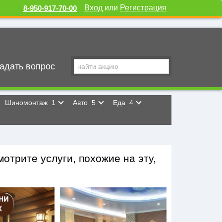
Вход
или
Регистрация
8-950-917-70-00
адать вопрос
Шиномонтаж
1
Авто
5
Еда
4
отрите услуги, похожие на эту,