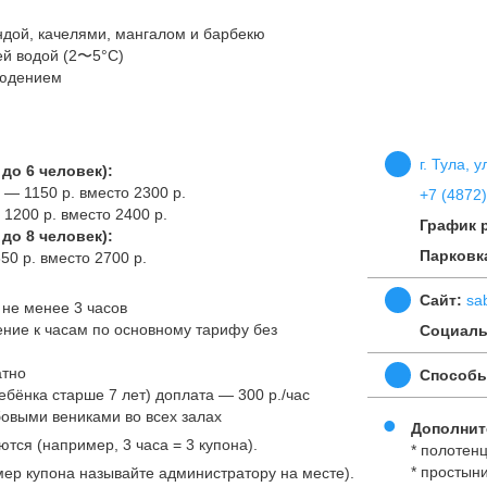
ндой, качелями, мангалом и барбекю
ей водой (2〜5°C)
людением
г. Тула, 
до 6 человек):
 — 1150 р. вместо 2300 р.
+7 (4872)
 1200 р. вместо 2400 р.
График 
до 8 человек):
Парковк
50 р. вместо 2700 р.
Сайт:
sa
не менее 3 часов
ение к часам по основному тарифу без
Социаль
атно
Способы
 ребёнка старше 7 лет) доплата — 300 р./час
овыми вениками во всех залах
Дополнит
ся (например, 3 часа = 3 купона).
* полотен
* простын
ер купона называйте администратору на месте).