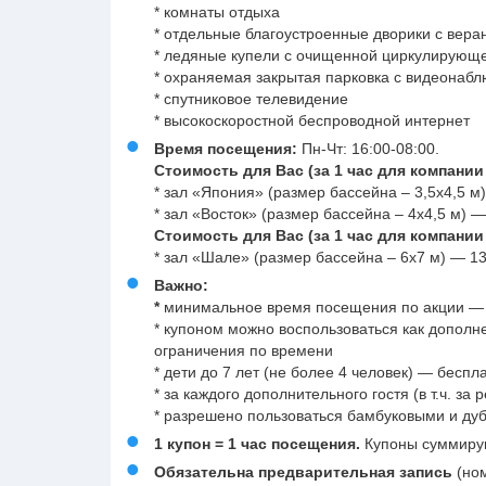
* комнаты отдыха
* отдельные благоустроенные дворики с вера
* ледяные купели с очищенной циркулирующ
* охраняемая закрытая парковка с видеонаб
* спутниковое телевидение
* высокоскоростной беспроводной интернет
Время посещения:
Пн-Чт: 16:00-08:00.
Стоимость для Вас (за 1 час для компании 
* зал «Япония» (размер бассейна – 3,5х4,5 м)
* зал «Восток» (размер бассейна – 4х4,5 м) —
Стоимость для Вас (за 1 час для компании 
* зал «Шале» (размер бассейна – 6х7 м) — 13
Важно:
*
минимальное время посещения по акции — 
* купоном можно воспользоваться как дополн
ограничения по времени
* дети до 7 лет (не более 4 человек) — беспл
* за каждого дополнительного гостя (в т.ч. за
* разрешено пользоваться бамбуковыми и дуб
1 купон = 1 час посещения.
Купоны суммируют
Обязательна предварительная запись
(ном