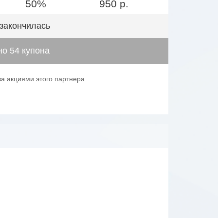
50%
950 р.
 закончилась
о 54 купона
за акциями этого партнера