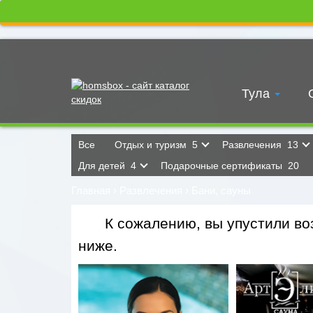
Тула
Все
Отдых и туризм
5
Развлечения
13
Для детей
4
Подарочные сертификаты
20
Главная
›
Развлечения
›
Бани, сауны
К сожалению, вы упустили воз
ниже.