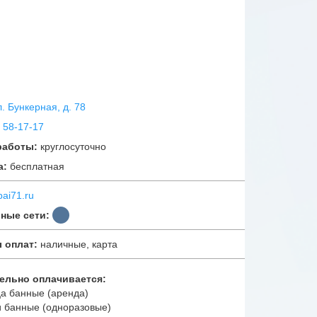
ул. Бункерная, д. 78
 58-17-17
работы:
круглосуточно
а:
бесплатная
bai71.ru
ные сети:
 оплат:
наличные, карта
ельно оплачивается:
ца банные (аренда)
и банные (одноразовые)