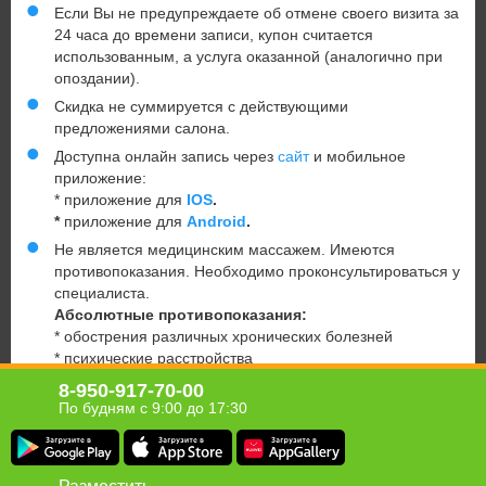
Если Вы не предупреждаете об отмене своего визита за
24 часа до времени записи, купон считается
использованным, а услуга оказанной (аналогично при
опоздании).
Скидка не суммируется с действующими
предложениями салона.
Доступна онлайн запись через
сайт
и мобильное
приложение:
* приложение для
IOS
.
*
приложение для
Android
.
Не является медицинским массажем. Имеются
противопоказания. Необходимо проконсультироваться у
специалиста.
Абсолютные противопоказания:
* обострения различных хронических болезней
* психические расстройства
* беременность
8-950-917-70-00
* хронические болезни в запущенных стадиях
По будням с 9:00 до 17:30
Юридическая информация о партнёре