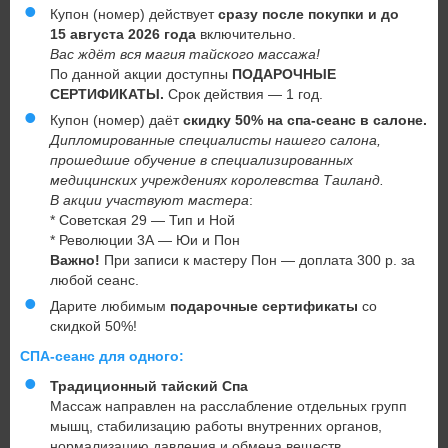
Купон (номер) действует
сразу после покупки и до
15 августа 2026 года
включительно.
Вас ждёт вся магия тайского массажа!
По данной акции доступны
ПОДАРОЧНЫЕ
СЕРТИФИКАТЫ
.
Срок действия — 1 год.
Купон (номер) даёт
скидку 50% на спа-сеанс в салоне.
Дипломированные специалисты нашего салона,
прошедшие обучение в специализированных
медицинских учреждениях королевства Таиланд.
В акции участвуют мастера
:
* Советская 29 — Тип и Ной
* Революции 3А — Юи и Пон
Важно!
При записи к мастеру Пон — доплата 300 р. за
любой сеанс.
Дарите любимым
подарочные сертификаты
со
скидкой 50%!
СПА-сеанс для одного:
Традиционный тайский Спа
Массаж направлен на расслабление отдельных групп
мышц, стабилизацию работы внутренних органов,
нормализацию давления и обмена веществ.