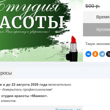
500 р.
Время
Куплен
Такую экономи
просы
и и до 22 августа 2026 года
включительно.
– доверьтесь профессионалам!
и студии красоты «Манеко».
 клиентов.
Развернуть
›