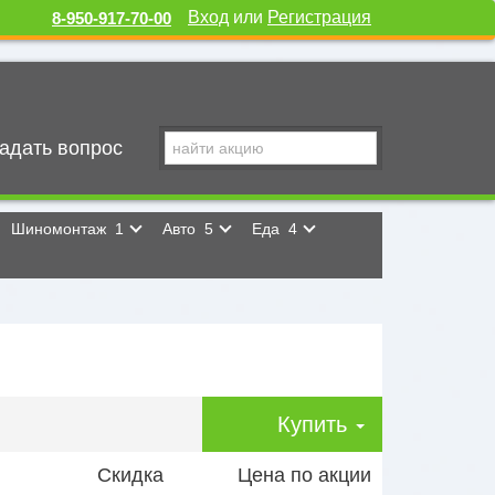
Вход
или
Регистрация
8-950-917-70-00
адать вопрос
Шиномонтаж
1
Авто
5
Еда
4
Купить
Скидка
Цена по акции