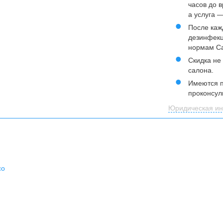
часов до 
а услуга 
После каж
дезинфекц
нормам С
Скидка не
салона.
Имеются п
проконсул
Юридическая ин