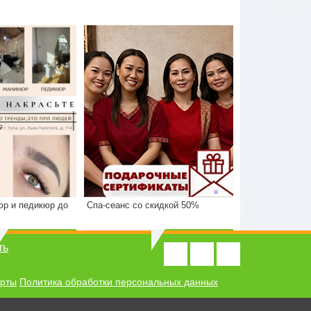
юр и педикюр до
Спа-сеанс со скидкой 50%
2500 р.
Стоимость
4200 р.
1700 р.
Экономия
2100 р.
1700 р.
2100 р.
4200 р.
ть
ерты
Политика обработки персональных данных