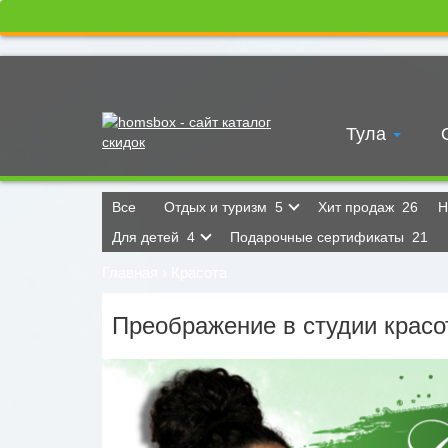
Тула
Все
Отдых и туризм
5
Хит продаж
26
Н
Для детей
4
Подарочные сертификаты
21
Главная
›
Красота
Преображение в студии красо