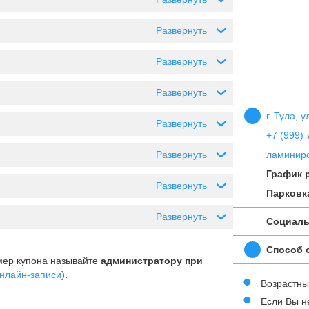
Развернуть
›
Развернуть
›
Развернуть
›
г. Тула, у
Развернуть
›
+7 (999) 
Развернуть
ламиниро
›
График 
Развернуть
›
Парковк
Развернуть
›
Социаль
Способ 
мер купона называйте
администратору при
нлайн-записи
).
Возрастны
Если Вы н