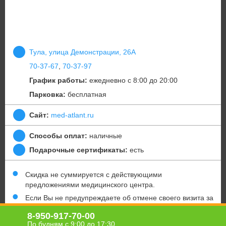
Тула, улица Демонстрации, 26А
70-37-67
,
70-37-97
График работы:
ежедневно с 8:00 до 20:00
Парковка:
бесплатная
Сайт:
med-atlant.ru
Способы оплат:
наличные
Подарочные сертификаты:
есть
Скидка не суммируется с действующими
предложениями медицинского центра.
Если Вы не предупреждаете об отмене своего визита за
24 часа, купон считается использованным, а услуга —
8-950-917-70-00
оказанной.
По будням с 9:00 до 17:30