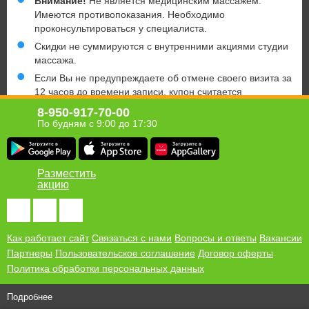
Внимание!
Не является медицинским массажем.
Имеются противопоказания. Необходимо
проконсультироваться у специалиста.
Скидки не суммируются с внутренними акциями студии
массажа.
Если Вы не предупреждаете об отмене своего визита за
12 часов до времени записи, купон считается
использованным, а услуга – оказанной (по аналогии при
8-950-917-70-00
опоздании).
По будням с 9:00 до 17:30
Юридическая информация о партнёре
Разместить
акцию
Хомсбокс в твоём мобильном!
Получи ссылку для загрузки приложения Homsbox на свой
телефон
Как работает сайт
Связаться с нами
Вопросы и ответы
Вакансии
Партнеры
Пользовательское соглашение
Договор оферты
Политика обработки персональных данных
Подробнее