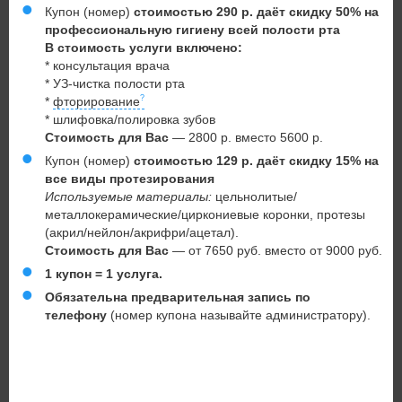
Купон (номер)
стоимостью 290 р. даёт скидку 50% на
профессиональную гигиену всей полости рта
В стоимость услуги включено:
* консультация врача
* УЗ-чистка полости рта
*
фторирование
* шлифовка/полировка зубов
Стоимость для Вас
—
2800 р. вместо 5600 р.
Купон (номер)
стоимостью 129 р. даёт скидку 15% на
все виды протезирования
Используемые материалы:
цельнолитые/
металлокерамические/циркониевые коронки, протезы
(акрил/нейлон/акрифри/ацетал).
Стоимость для Вас
—
от 7650 руб. вместо от 9000 руб.
1 купон = 1 услуга.
Обязательна предварительная запись по
телефону
(номер купона называйте администратору).