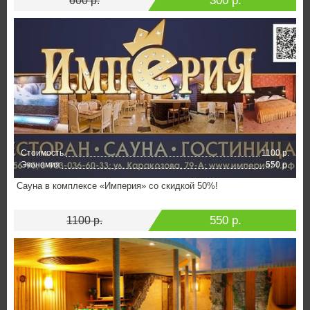
300 р.
600 р.
Стоимость
1100 р.
Экономия
550 р.
Сауна в комплексе «Империя» со скидкой 50%!
550 р.
1100 р.