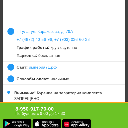
г. Тула, ул. Каракозова, д. 79А
+7 (4872) 40-56-96
,
+7 (903) 036-60-33
График работы:
круглосуточно
Парковка:
бесплатная
Сайт:
империя71.рф
Способы оплат:
наличные
Внимание!
Курение на территории комплекса
ЗАПРЕЩЕНО!
Если участник акции не предупреждает об опоздании
8-950-917-70-00
или отмене визита за 24 часа, то купон считается
По будням с 9:00 до 17:30
использованным, а услуга – оказанной.
Юридическая информация о партнёре