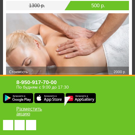
500 р.
1300 р.
Стоимость
2000 р.
Экономия
1000 р.
8-950-917-70-00
Испытайте наслаждение от массажа
По будням с 9:00 до 17:30
1000 р.
2000 р.
Разместить
акцию
Хомсбокс в твоём мобильном!
Получи ссылку для загрузки приложения Homsbox на свой