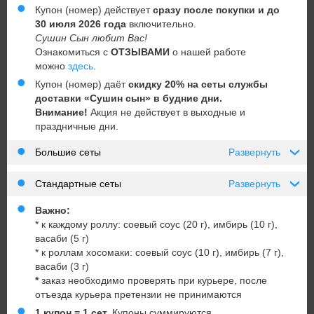
Купон (номер) действует
сразу после покупки и до
30 июля 2026 года
включительно.
Сушин Сын любит Вас!
Ознакомиться с
ОТЗЫВАМИ
о нашей работе
можно
здесь
.
Купон (номер) даёт
скидку 20% на сеты службы
доставки «Сушин сын» в будние дни.
Внимание!
Акция не действует в выходные и
праздничные дни.
Большие сеты
Развернуть
›
Стандартные сеты
Развернуть
›
Важно:
* к каждому роллу: соевый соус (20 г), имбирь (10 г),
васаби (5 г)
* к роллам хосомаки: соевый соус (10 г), имбирь (7 г),
васаби (3 г)
*
заказ необходимо проверять при курьере, после
отъезда курьера претензии не принимаются
1 купон = 1 сет.
Купоны суммируются.