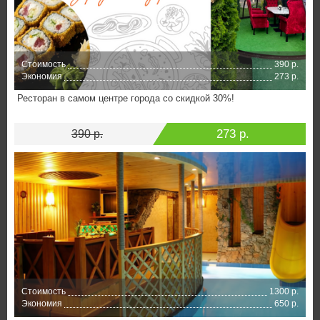
Стоимость
390 р.
Экономия
273 р.
Ресторан в самом центре города со скидкой 30%!
273 р.
390 р.
Стоимость
1300 р.
Экономия
650 р.