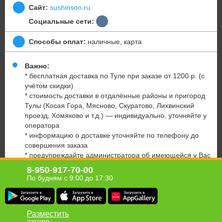
Сайт:
sushinson.ru
Социальные сети:
Способы оплат:
наличные, карта
Важно:
* бесплатная доставка по Туле при заказе от 1200 р. (с
учётом скидки)
* стоимость доставки в отдалённые районы и пригород
Тулы (Косая Гора, Мясново, Скуратово, Лихвинский
проезд, Хомяково и т.д.) — индивидуально, уточняйте у
оператора
* информацию о доставке уточняйте по телефону до
совершения заказа
* предупреждайте администратора об имеющейся у Вас
аллергии на определённые продукты питания
8-950-917-70-00
* скидка
не суммируется
с внутренними акциями и
По будням с 9:00 до 17:30
спецпредложениями службы доставки
Юридическая информация о партнёре
Разместить
акцию