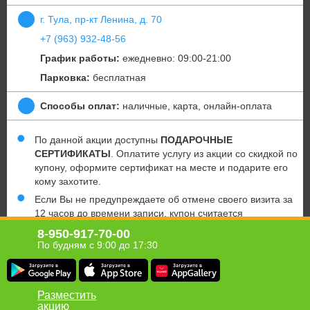
г. Тула, пр-кт Ленина, д. 70
+7 (963) 932-48-56
График работы:
ежедневно: 09:00-21:00
Парковка:
бесплатная
Способы оплат:
наличные, карта, онлайн-оплата
По данной акции доступны
ПОДАРОЧНЫЕ
СЕРТИФИКАТЫ
. Оплатите услугу из акции со скидкой по
купону, оформите сертификат на месте и подарите его
кому захотите.
Если Вы не предупреждаете об отмене своего визита за
12 часов до времени записи, купон считается
использованным, а услуга оказанной (аналогично при
8-950-917-70-00
опоздании).
По будням с 9:00 до 17:30
Юридическая информация о партнёре
Разместить
акцию