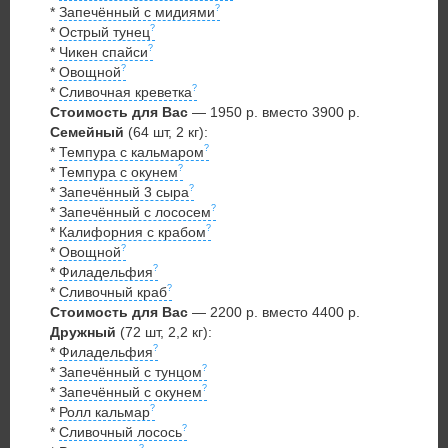
*
Запечённый с мидиями
*
Острый тунец
*
Чикен спайси
*
Овощной
*
Сливочная креветка
Стоимость для Вас
— 1950 р. вместо 3900 р.
Семейный
(64 шт, 2 кг):
*
Темпура с кальмаром
*
Темпура с окунем
*
Запечённый 3 сыра
*
Запечённый с лососем
*
Калифорния с крабом
*
Овощной
*
Филадельфия
*
Сливочный краб
Стоимость для Вас
— 2200 р. вместо 4400 р.
Дружный
(72 шт, 2,2 кг):
*
Филадельфия
*
Запечённый с тунцом
*
Запечённый с окунем
*
Ролл кальмар
*
Сливочный лосось