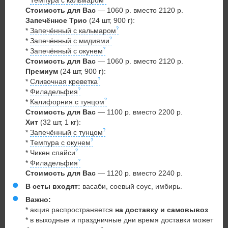
*
Темпура с кальмаром
Стоимость для Вас
— 1060 р. вместо 2120 р.
Запечённое Трио
(24 шт, 900 г):
*
Запечённый с кальмаром
*
Запечённый с мидиями
*
Запечённый с окунем
Стоимость для Вас
— 1060 р. вместо 2120 р.
Премиум
(24 шт, 900 г):
*
Сливочная креветка
*
Филадельфия
*
Калифорния с тунцом
Стоимость для Вас
— 1100 р. вместо 2200 р.
Хит
(32 шт, 1 кг):
*
Запечённый с тунцом
*
Темпура с окунем
*
Чикен спайси
*
Филадельфия
Стоимость для Вас
— 1120 р. вместо 2240 р.
В сеты входят:
васаби, соевый соус, имбирь.
Важно:
* акция распространяется
на доставку и самовывоз
* в выходные и праздничные дни время доставки может