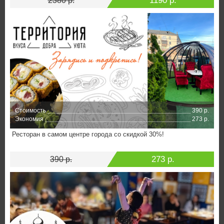
1190 р.
2380 р.
Стоимость
390 р.
Экономия
273 р.
Ресторан в самом центре города со скидкой 30%!
273 р.
390 р.