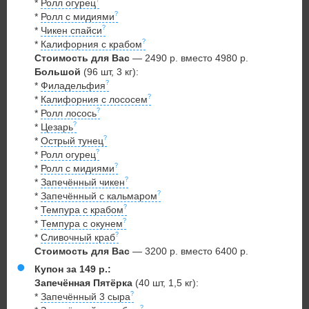
*
Ролл огурец
*
Ролл с мидиями
*
Чикен спайси
*
Калифорния с крабом
Стоимость для Вас
— 2490 р. вместо 4980 р.
Большой
(96 шт, 3 кг):
*
Филадельфия
*
Калифорния с лососем
*
Ролл лосось
*
Цезарь
*
Острый тунец
*
Ролл огурец
*
Ролл с мидиями
*
Запечённый чикен
*
Запечённый с кальмаром
*
Темпура с крабом
*
Темпура с окунем
*
Сливочный краб
Стоимость для Вас
— 3200 р. вместо 6400 р.
Купон за 149 р.:
Запечённая Пятёрка
(40 шт, 1,5 кг):
*
Запечённый 3 сыра