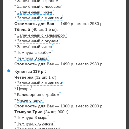
*
Запечённый с крабом
*
Запечённый с лососем
*
Запечённый чикен
*
Запечённый с мидиями
Стоимость для Вас
— 1490 р. вместо 2980 р.
Тёплый
(40 шт, 1,5 кг):
*
Запечённый с кальмаром
*
Запечённый с окунем
*
Запечённый чикен
*
Темпура с крабом
*
Темпура 3 сыра
Стоимость для Вас
— 1490 р. вместо 2980 р.
Купон за 119 р.:
Четвёрка
(32 шт, 1 кг):
*
Запечённый с мидиями
*
Цезарь
*
Калифорния с крабом
*
Чикен спайси
Стоимость для Вас
— 1000 р. вместо 2000 р.
Темпура Трио
(24 шт, 900 г):
*
Темпура 3 сыра
*
Темпура с курицей