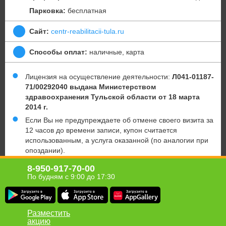
Парковка:
бесплатная
Сайт:
centr-reabilitacii-tula.ru
Способы оплат:
наличные, карта
Лицензия на осуществление деятельности:
Л041-01187-
71/00292040 выдана Министерством
здравоохран
ения Тульской области от 18 марта
2014 г.
Если Вы не предупреждаете об отмене своего визита за
12 часов до времени записи, купон считается
использованным, а услуга оказанной (по аналогии при
опоздании).
Имеются противопоказания. Необходимо
8-950-917-70-00
проконсультироваться у специалиста.
По будням с 9:00 до 17:30
Юридическая информация о партнёре
Разместить
акцию