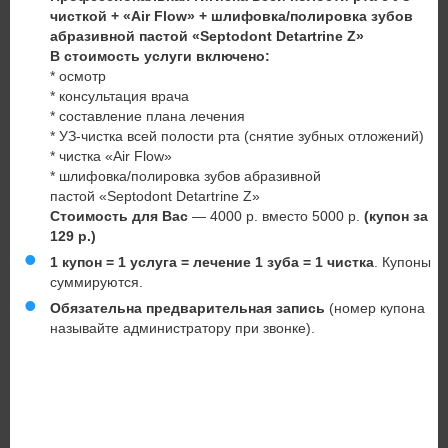
чисткой + «Air Flow» + шлифовка/полировка зубов
абразивной пастой «Septodont Detartrine Z»
В стоимость услуги включено:
* осмотр
* консультация врача
* составление плана лечения
* УЗ-чистка всей полости рта (снятие зубных отложений)
* чистка «Air Flow»
* шлифовка/полировка зубов абразивной
пастой «Septodont Detartrine Z»
Стоимость для Вас
— 4000 р. вместо 5000 р.
(купон за
129 р.)
1 купон = 1 услуга
=
лечение 1 зуба =
1 чистка
. Купоны
суммируются.
Обязательна предварительная запись
(номер купона
называйте администратору при звонке).