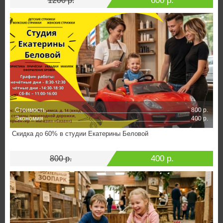
600 р.
1200 р.
Стоимость
800 р.
Экономия
400 р.
Скидка до 60% в студии Екатерины Беловой
400 р.
800 р.