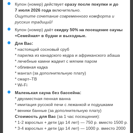
Купон (номер) действует
сразу после покупки и до
7 июля 2026 года
включительно.
Ощутите сочетание современного комфорта и
русских традиций!
Купон (номер) даёт
скидку
50% на посещение сауны
«Семейная» в будни и выходные.
Для Вас:
* настоящий сосновый сруб
* парилка из канадского кедра и африканского абаша
* лечебные камни жадеит с мягким паром
* обливная кадка
* мангал (за дополнительную плату)
* смарт–ТВ
* Wi-Fi
Маленькая сауна без бассейна:
* двухместная пенная ванна
* имитация русской печи с лежанкой и подушками
* веники банные (за дополнительную плату)
Стоимость для Вас
(за 1 час посещения):
* 1-2 взрослых + дети (до 14 лет) — 750 р. вместо 1500 р.
* 3-4 взрослых + дети (до 14 лет) — 1000 р. вместо 2000