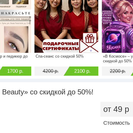
р и педикюр до
Спа-сеанс со скидкой 50%
«В Космосе» – у
2500 р.
Стоимость
4200 р.
Стоимость
скидкой до 50%
1700 р.
Экономия
2100 р.
Экономия
1700 р.
2100 р.
4200 р.
2200 р.
 Beauty» со скидкой до 50%!
от 49 р
Стоимость