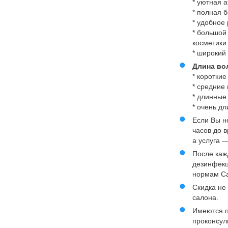
* уютная 
* полная 
* удобное
* большой
косметики
* широкий 
Длина во
* коротки
* средние
* длинные
* очень д
Если Вы н
часов до 
а услуга 
После каж
дезинфекц
нормам С
Скидка не
салона.
Имеются п
проконсул