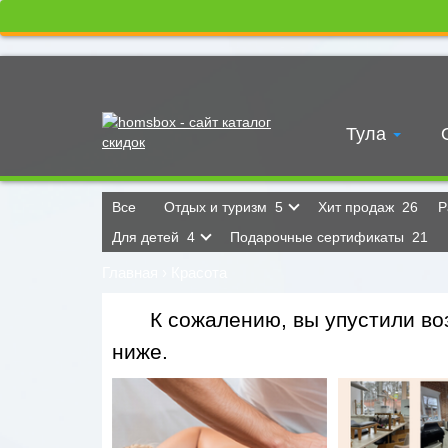
Тула
Все
Отдых и туризм
5
Хит продаж
26
Р
Для детей
4
Подарочные сертификаты
21
Главная
›
Красота
К сожалению, вы упустили воз
ниже.