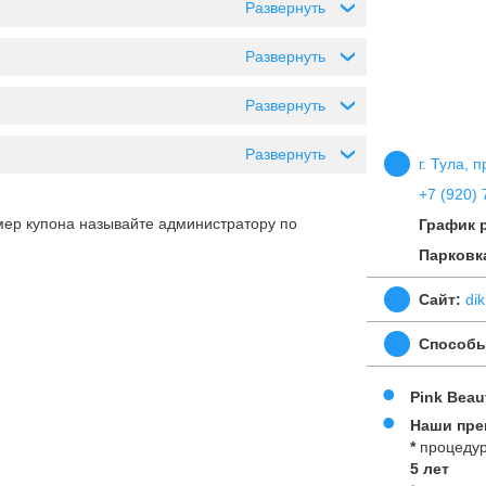
Развернуть
›
Развернуть
›
Развернуть
›
Развернуть
›
г. Тула, 
+7 (920) 
мер купона называйте администратору по
График 
Парковк
Сайт:
di
Способы
Pink Beau
Наши пре
*
процедур
5 лет