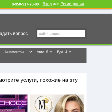
Вход
или
Регистрация
8-950-917-70-00
адать вопрос
Шиномонтаж
1
Авто
5
Еда
4
отрите услуги, похожие на эту,