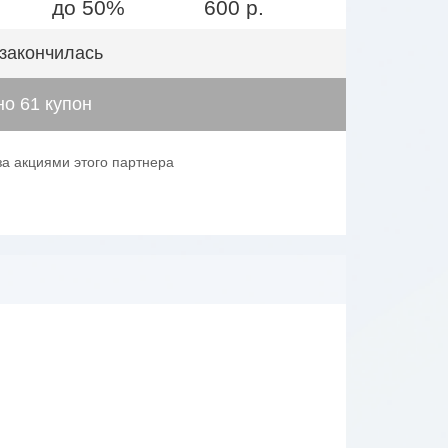
до 50%
600 р.
 закончилась
о 61 купон
за акциями этого партнера