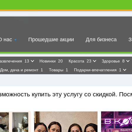
О нас
Прошедшие акции
Для бизнеса
З
азвлечения
13
Новинки
20
Красота
23
Здоровье
8
Дом, дача и ремонт
1
Товары
1
Подарки-впечатления
1
можность купить эту услугу со скидкой. Посм