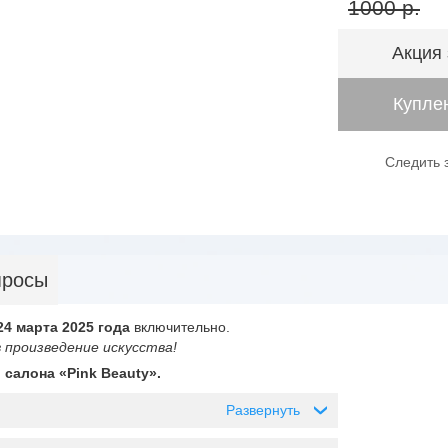
1000 р.
Акция
Куплен
Следить 
просы
24 марта 2025 года
включительно.
 произведение искусства!
 салона «Pink Beauty».
Развернуть
›