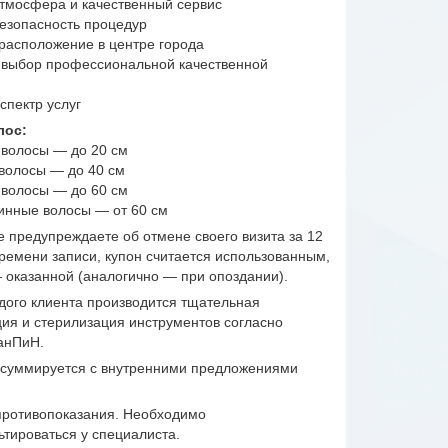
атмосфера и качественный сервис
безопасность процедур
 расположение в центре города
 выбор профессиональной качественной
спектр услуг
лос:
е волосы — до 20 см
 волосы — до 40 см
 волосы — до 60 см
линные волосы — от 60 см
е предупреждаете об отмене своего визита за 12
времени записи, купон считается использованным,
— оказанной (аналогично — при опоздании).
дого клиента производится тщательная
ия и стерилизация инструментов согласно
анПиН.
 суммируется с внутренними предложениями
ротивопоказания. Необходимо
ьтироваться у специалиста.