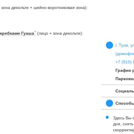
 зона декольте + шейно-воротниковая зона):
кребками Гуаша
(лицо + зона декольте):
г. Тула, 
(домофон
+7 (910) 
График 
Парковк
Социаль
Способы
Здесь Вы 
дня, снят
скорректи