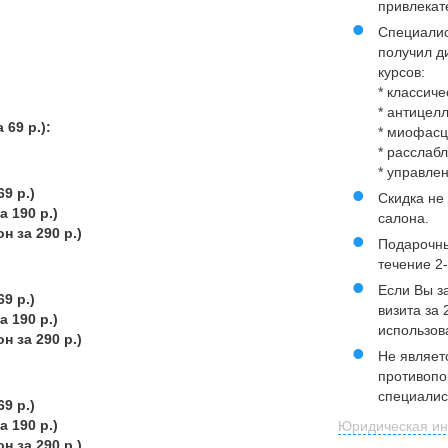
привлекат
Специалис
получил д
курсов:
* классич
* антицел
 69 р.)
:
* миофас
* расслаб
* управле
69 р.)
Скидка не
а 190 р.)
салона.
он за 290 р.)
Подарочны
течение 2
Если Вы з
69 р.)
визита за 
а 190 р.)
использов
он за 290 р.)
Не являет
противопо
специалис
69 р.)
а 190 р.)
Юридическая ин
он за 290 р.)