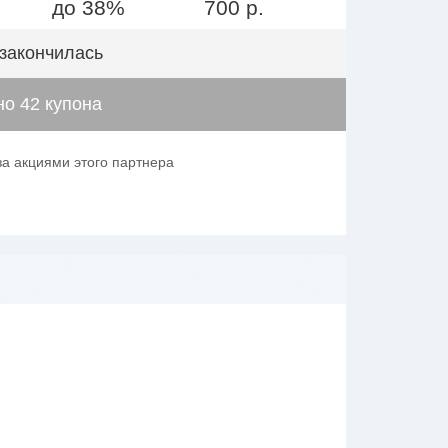
до 38%
700 р.
 закончилась
о 42 купона
за акциями этого партнера