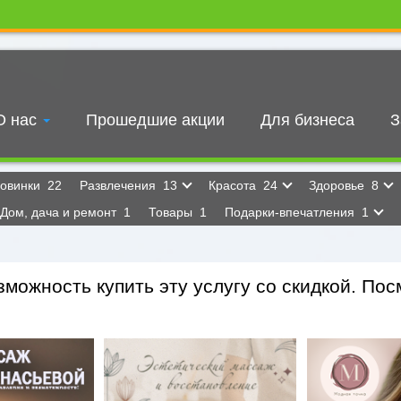
О нас
Прошедшие акции
Для бизнеса
З
овинки
22
Развлечения
13
Красота
24
Здоровье
8
Дом, дача и ремонт
1
Товары
1
Подарки-впечатления
1
можность купить эту услугу со скидкой. Посм