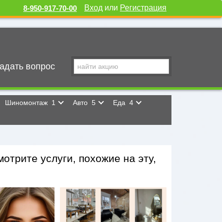
Вход
или
Регистрация
8-950-917-70-00
адать вопрос
Шиномонтаж
1
Авто
5
Еда
4
отрите услуги, похожие на эту,