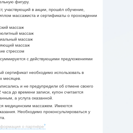
ельную фигуру.
т, участвующий в акции, прошёл обучение,
иплом массажиста и сертификаты о прохождении
еский массаж
люлитный массаж
циальный массаж
ляющий массаж
ние стрессом
 суммируется с действующими предложениями
й сертификат необходимо использовать в
-х месяцев.
аписались и не предупредили об отмене своего
2 часа до времени записи, купон считается
анным, а услуга оказанной.
ся медицинским массажем. Имеются
казания. Необходимо проконсультироваться у
та.
формация о партнёре