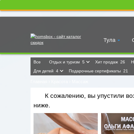
Тула
Все
Отдых и туризм
5
Хит продаж
26
Н
Для детей
4
Подарочные сертификаты
21
Главная
›
Красота
›
Массаж
К сожалению, вы упустили воз
ниже.