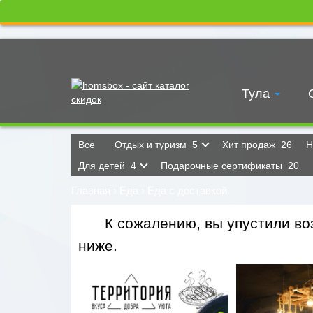
Тула
Все
Отдых и туризм
5
Хит продаж
26
Н
Для детей
4
Подарочные сертификаты
20
Главная
›
Еда
›
Еда с доставкой
К сожалению, вы упустили воз
ниже.