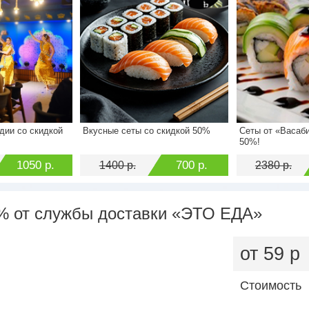
дии со скидкой
Вкусные сеты со скидкой 50%
Сеты от «Васаби
1500 р.
Стоимость
1400 р.
Стоимость
50%!
1050 р.
Экономия
700 р.
Экономия
1050 р.
700 р.
1400 р.
2380 р.
0% от службы доставки «ЭТО ЕДА»
от 59 р
Стоимость