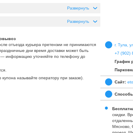
Развернуть
›
Развернуть
›
мовывоз
осле отъезда курьера претензии не принимаются
г. Тула, 
и праздничные дни время доставки может быть
+7 (902) 
ов — информацию уточняйте по телефону до
График 
Парковк
ся.
 купона называйте оператору при заказе).
Сайт:
et
Способы
Бесплатна
скидки. Вр
отдаленны
Мясново, 
проезд, Ще