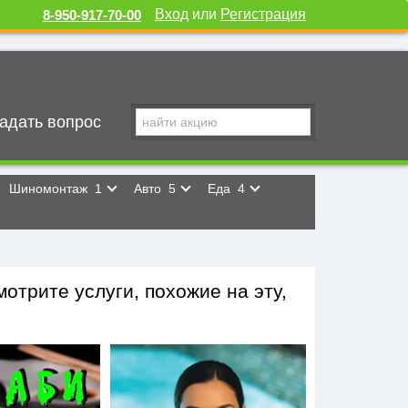
Вход
или
Регистрация
8-950-917-70-00
адать вопрос
Шиномонтаж
1
Авто
5
Еда
4
отрите услуги, похожие на эту,