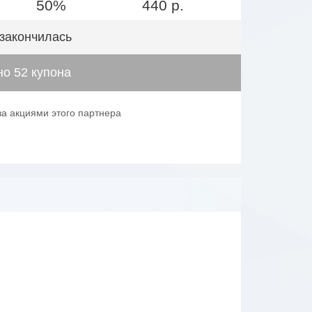
50%
440 р.
 закончилась
о 52 купона
за акциями этого партнера