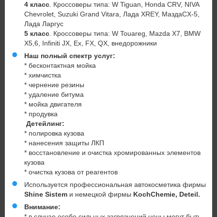
4 класс
. Кроссоверы типа: W Tiguan, Honda CRV, NIVA
Chevrolet, Suzuki Grand Vitara, Лада XREY, МаздаCX-5,
Лада Ларгус
5 класс
. Кроссоверы типа: W Touareg, Mazda X7, BMW
X5,6, Infiniti JX, Ex, FX, QX, внедорожники
Наш полный спектр услуг:
* бесконтактная мойка
* химчистка
* чернение резины
* удаление битума
* мойка двигателя
* продувка
Детейлинг:
* полировка кузова
* нанесения защиты ЛКП
* восстановление и очистка хромированных элементов
кузова
* очистка кузова от реагентов
Используется профессиональная автокосметика фирмы
Shine Sistem
и немецкой фирмы
KochChemie, Deteil.
Внимание:
* в случае особо сильных загрязнений цены могут быть