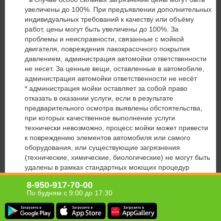
увеличены до 100%. При предъявлении дополнительных
индивидуальных требований к качеству или объёму
работ, цены могут быть увеличены до 100%. За
проблемы и неисправности, связанные с мойкой
двигателя, повреждения лакокрасочного покрытия
давлением, администрация автомойки ответственности
не несет. За ценные вещи, оставленные в автомобиле,
администрация автомойки ответственности не несёт
* администрация мойки оставляет за собой право
отказать в оказании услуги, если в результате
предварительного осмотра выявлены обстоятельства,
при которых качественное выполнение услуги
технически невозможно, процесс мойки может привести
к повреждению элементов автомобиля или самого
оборудования, или существующие загрязнения
(технические, химические, биологические) не могут быть
удалены в рамках стандартных моющих процедур
Если участник акции не предупреждает об опоздании
8-950-917-70-00
или отмене визита за 1 час, то купон считается
По будням с 9:00 до 17:30
использованным, а услуга – оказанной.
Юридическая информация о партнёре