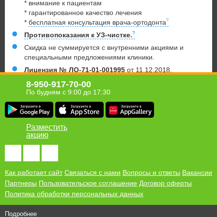
* внимание к пациентам
* гарантированное качество лечения
*
бесплатная консультация врача-ортодонта
Противопоказания к УЗ-чистке.
Скидка не суммируется с внутренними акциями и
специальными предложениями клиники.
Лицензия № ЛО-71-01-001995
от 11.12.2018.
8-950-917-70-00
ООО «МАГ-ДЕНТ-НАИРИ», ОГРН 1057102382040, ул.
По будням с 9:00 до 17:30
Каминского, дом 24в, помещение 32,33,34 этаж 3,
Тула,Тульская область, Россия, 300041
Разместить
акцию
Хомсбокс в твоём мобильном!
Получи ссылку для загрузки приложения Homsbox на свой
телефон
Как работает сайт
Связаться с нами
Вопросы и ответы
Вакансии
Партнеры
Пользовательское соглашение
Договор оферты
Политика обработки персональных данных
Подробнее