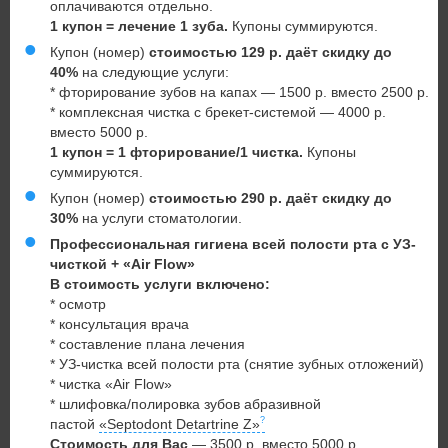
оплачиваются отдельно.
1 купон = лечение 1 зуба.
Купоны суммируются.
Купон (номер)
стоимостью 129 р. даёт скидку
до
40%
на следующие услуги:
* фторирование зубов на капах — 1500 р. вместо 2500 р.
* комплексная чистка с брекет-системой — 4000 р.
вместо 5000 р.
1 купон
= 1 фторирование/
1 чистка.
Купоны
суммируются.
Купон (номер)
стоимостью 290 р. даёт
скидку до
30%
на услуги стоматологии.
Профессиональная гигиена всей полости рта с УЗ-
чисткой + «Air Flow»
В стоимость услуги включено:
* осмотр
* консультация врача
* составление плана лечения
* УЗ-чистка всей полости рта (снятие зубных отложений)
* чистка «Air Flow»
* шлифовка/полировка зубов абразивной
пастой
«Septodont Detartrine Z»
Стоимость для Вас
— 3500 р. вместо 5000 р.