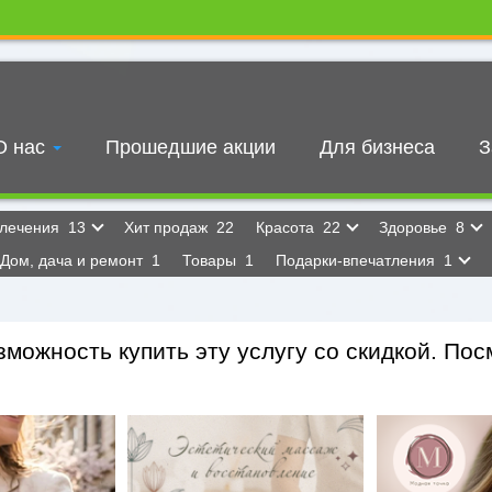
О нас
Прошедшие акции
Для бизнеса
З
влечения
13
Хит продаж
22
Красота
22
Здоровье
8
Дом, дача и ремонт
1
Товары
1
Подарки-впечатления
1
можность купить эту услугу со скидкой. Посм