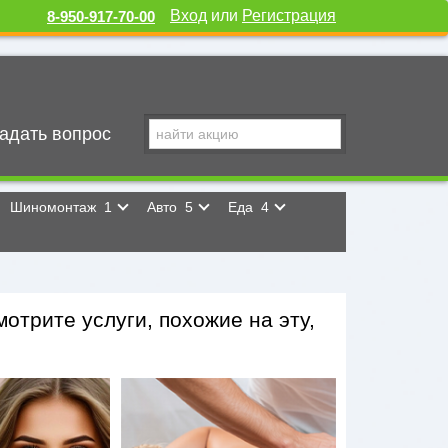
Вход
или
Регистрация
8-950-917-70-00
адать вопрос
Шиномонтаж
1
Авто
5
Еда
4
отрите услуги, похожие на эту,