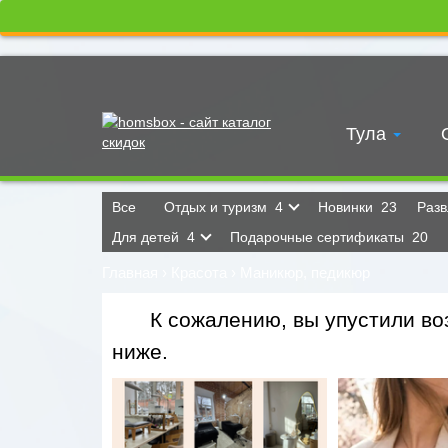
Тула
Все
Отдых и туризм
4
Новинки
23
Раз
Для детей
4
Подарочные сертификаты
20
Главная
›
Красота
›
Маникюр, педикюр
К сожалению, вы упустили воз
ниже.