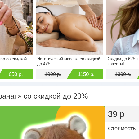
юр со скидкой
Эстетический массаж со скидкой
Скидки до 62% н
1500 р.
Стоимость
1900 р.
Стоимость
до 47%
красоты!
650 р.
Экономия
1150 р.
Экономия
650 р.
1150 р.
1900 р.
1300 р.
ранат» со скидкой до 20%
39 р
Стоимость