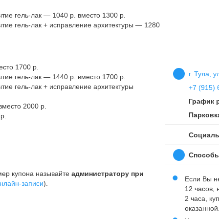
тие гель-лак — 1040 р. вместо 1300 р.
тие гель-лак + исправление архитектуры — 1280
сто 1700 р.
г. Тула, 
тие гель-лак — 1440 р. вместо 1700 р.
тие гель-лак + исправление архитектуры
+7 (915) 
График 
вместо 2000 р.
Парковк
р.
Социаль
Способы
мер купона называйте
администратору при
Если Вы н
нлайн-записи
).
12 часов,
2 часа, к
оказанной