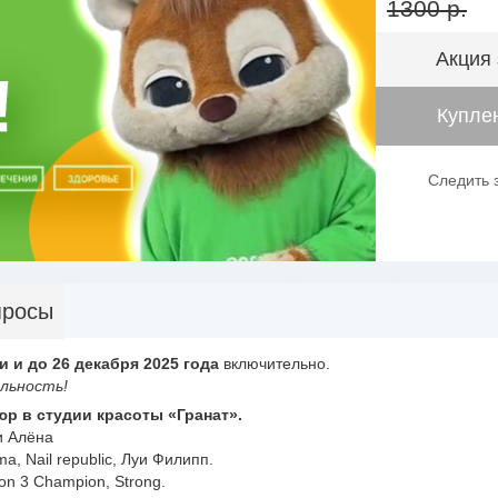
1300 р.
Акция
Куплен
Следить 
просы
и и до 26 декабря
2025
года
включительно.
льность!
юр в студии красоты «Гранат».
и Алёна
a, Nail republic, Луи Филипп.
n 3 Champion, Strong.